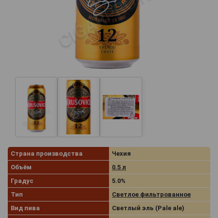
Страна производства
Чехия
Объём
0.5 л
Градус
5.0%
Тип
Светлое фильтрованное
Вид пива
Светлый эль (Pale ale)