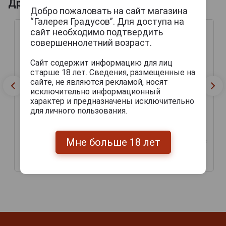
Другие продукты бренда KRUSOVICE
Добро пожаловать на сайт магазина
“Галерея Градусов”. Для доступа на
сайт необходимо подтвердить
совершеннолетний возраст.
Сайт содержит информацию для лиц
старше 18 лет. Сведения, размещенные на
сайте, не являются рекламой, носят
исключительно информационный
характер и предназначены исключительно
для личного пользования.
Krusovice Cerne Пиво
Krusovice Imperial Пиво
Крушовице Черне
Крушовице Империал
Мне больше 18 лет
тёмное фильтрованное
светлое фильтрованное
0.5л
0.5л
171 руб.
195 руб.