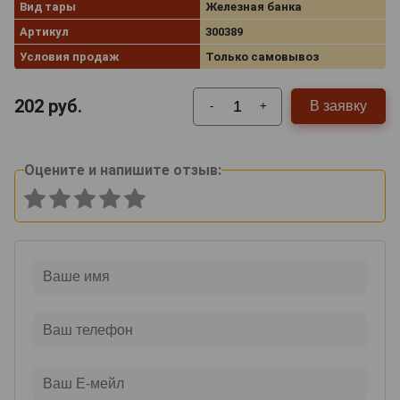
Вид тары
Железная банка
Артикул
300389
Условия продаж
Только самовывоз
202
руб.
В заявку
-
+
Оцените и напишите отзыв: