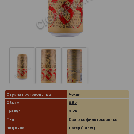
Страна производства
Чехия
Объём
0.5 л
Градус
4.7%
Тип
Светлое фильтрованное
Вид пива
Лагер (Lager)