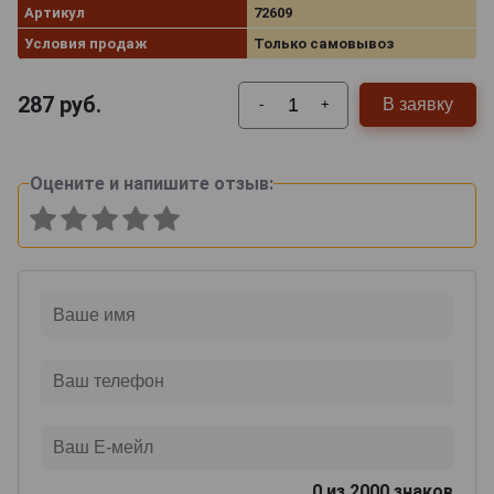
Артикул
72609
Условия продаж
Только самовывоз
287
руб.
В заявку
-
+
Оцените и напишите отзыв:
0
из 2000 знаков