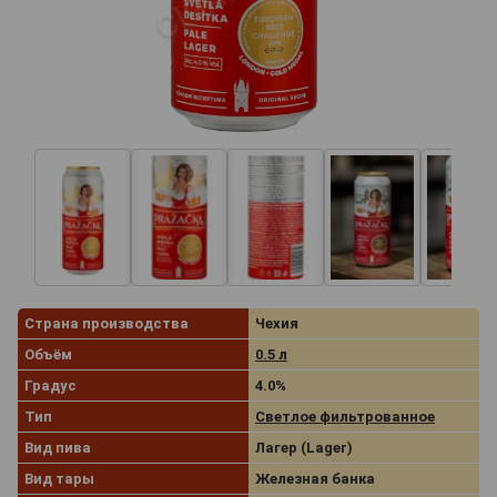
Страна производства
Чехия
Объём
0.5 л
Градус
4.0%
Тип
Светлое фильтрованное
Вид пива
Лагер (Lager)
Вид тары
Железная банка