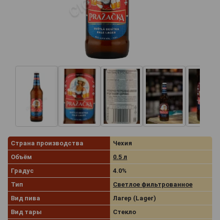
Страна производства
Чехия
Объём
0.5 л
Градус
4.0%
Тип
Светлое фильтрованное
Вид пива
Лагер (Lager)
Вид тары
Стекло