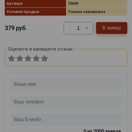
Артикул
72608
Условия продаж
Только самовывоз
379
руб.
В заявку
-
+
Оцените и напишите отзыв:
0
из 2000 знаков