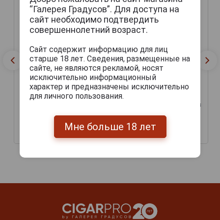
“Галерея Градусов”. Для доступа на
сайт необходимо подтвердить
совершеннолетний возраст.
Сайт содержит информацию для лиц
старше 18 лет. Сведения, размещенные на
сайте, не являются рекламой, носят
исключительно информационный
характер и предназначены исключительно
для личного пользования.
Dingslebener Lava Пиво
Distelhauser Alkoholfrei
Дингслебенер Лава 2л в
пиво Дистельхойзер
п/у
безалкогольное светлое
фильтрованное
Мне больше 18 лет
189 руб.
2 693 руб.