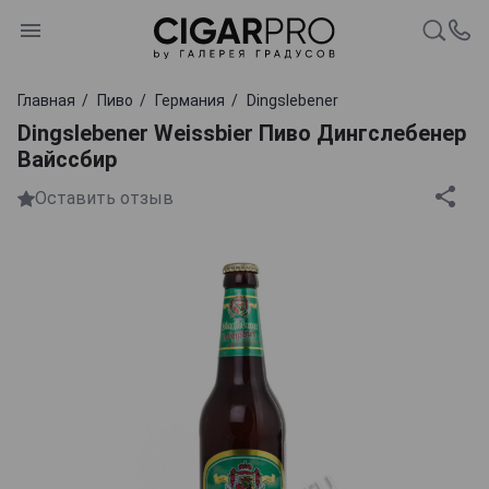
Главная
Пиво
Германия
Dingslebener
Dingslebener Weissbier Пиво Дингслебенер
Вайссбир
Оставить отзыв