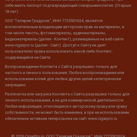
себе иметь паспорт подтверждающий совершеннолетие. (Старше
18 лет)
ООО "Галерея Градусов", ИНН 7725501624, является
исключительным владельцем авторских прав на материалы, в
том числе тексты, фотоматериалы, аудиоматериалы,
видеоматериалы (далее - Контент), размещенные на веб-сайте
www.cigarpro.ru (далее - Сайт). Доступ к Сайту не дает
пользователю права использовать какой-либо Контент,
содержащийся на Сайте.
Воспроизведение Контента с Сайта разрешено только для
частного и личного пользования. Любое воспроизведение или
использование копий для любых других целей категорически
запрещено.
Распечатка или загрузка Контента с Сайта разрешена только для
личного использования, а не для коммерческой деятельности.
Любая информация, относящаяся к авторскому праву или праву
собственности, не может быть изменена, и при ее использовании
обязательна активная гиперссылка на сайт www.cigarpro.ru
© 2026 CigarPro.ru, ООО "Галерея Градусов", ИНН 7725501624,