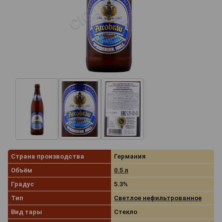
Страна производства
Германия
Объём
0.5 л
Градус
5.3%
Тип
Светлое нефильтрованное
Вид тары
Стекло