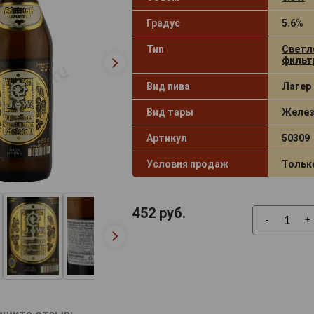
Градус
5.6%
Тип
Светл
фильт
Вид пива
Лагер 
Вид тары
Желез
Артикул
50309
Условия продаж
Тольк
452
руб.
-
+