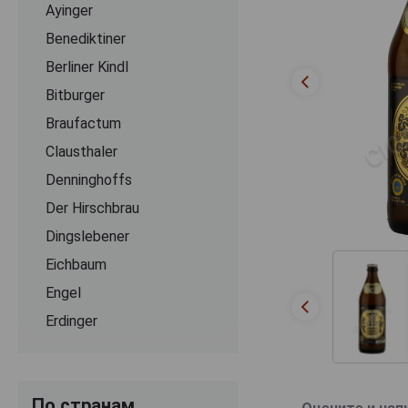
Ayinger
Benediktiner
Berliner Kindl
Bitburger
Braufactum
Clausthaler
Denninghoffs
Der Hirschbrau
Dingslebener
Eichbaum
Engel
Erdinger
Flensburger
Franziskaner
По странам
Grevensteiner