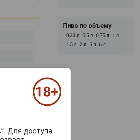
Пиво по объему
0.33 л
0.5 л
0.75 л
1 л
1.5 л
2 л
5 л
6 л
з 2000 знаков
”. Для доступа
озраст.