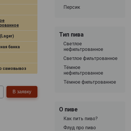
Персик
ое
рованное
Тип пива
(Lager)
Светлое
ная банка
нефильтрованное
Светлое фильтрованное
Тёмное
о самовывоз
нефильтрованное
Тёмное фильтрованное
В заявку
О пиве
Как пить пиво?
Флуд про пиво