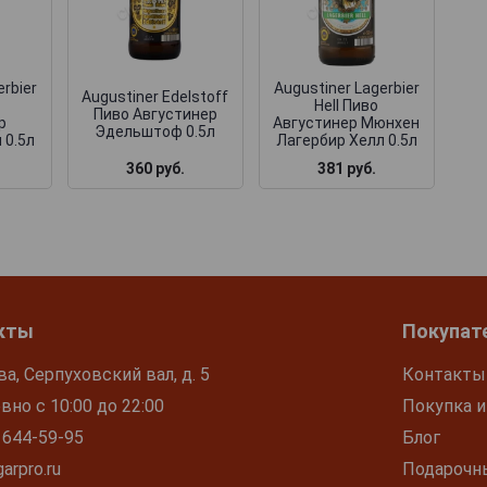
erbier
Augustiner Lagerbier
Augustiner Edelstoff
Hell Пиво
Пиво Августинер
р
Августинер Мюнхен
Эдельштоф 0.5л
 0.5л
Лагербир Хелл 0.5л
360 руб.
381 руб.
кты
Покупат
ва, Серпуховский вал, д. 5
Контакты
но с 10:00 до 22:00
Покупка и
 644-59-95
Блог
arpro.ru
Подарочн