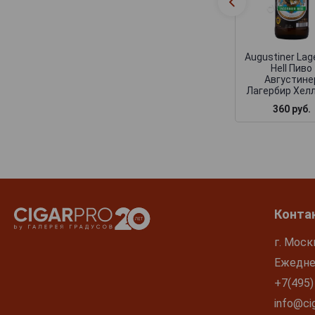
Spaten
Stortebeker
Uberbrau
Augustiner Lag
Uerige
Hell Пиво
Августине
Veltins
Лагербир Хелл
Wolpertinger
360 руб.
Zoller-Hof
Zotler
Конта
г. Моск
Ежеднев
+7(495)
info@cig