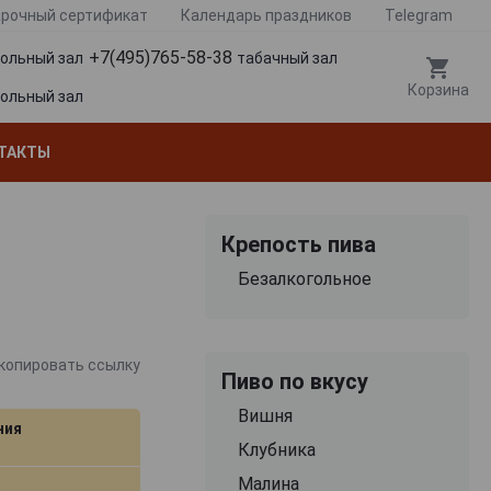
рочный сертификат
Календарь праздников
Telegram
+7(495)765-58-38
гольный зал
табачный зал
Корзина
гольный зал
ТАКТЫ
Крепость пива
Безалкогольное
копировать ссылку
Пиво по вкусу
Вишня
ния
Клубника
Малина