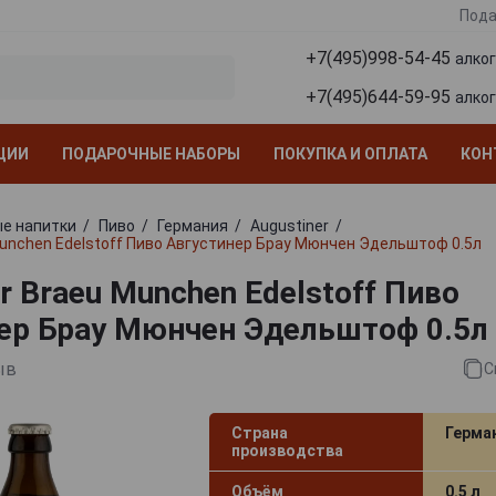
Пода
+7(495)998-54-45
алко
+7(495)644-59-95
алко
ЦИИ
ПОДАРОЧНЫЕ НАБОРЫ
ПОКУПКА И ОПЛАТА
КОН
е напитки
Пиво
Германия
Augustiner
Munchen Edelstoff Пиво Августинер Брау Мюнчен Эдельштоф 0.5л
r Braeu Munchen Edelstoff Пиво
ер Брау Мюнчен Эдельштоф 0.5л
ыв
С
Страна
Герма
производства
Объём
0.5 л