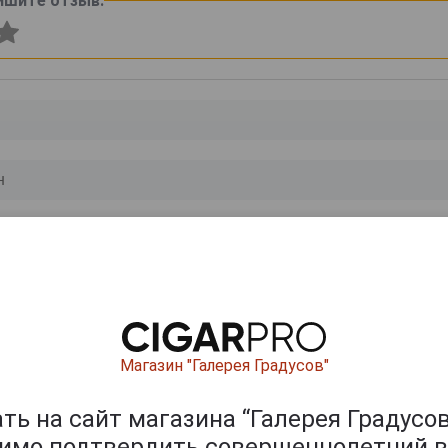
ишите отзыв:
0
и
Магазин "Галерея Градусов"
ь на сайт магазина “Галерея Градусов
димо подтвердить совершеннолетний в