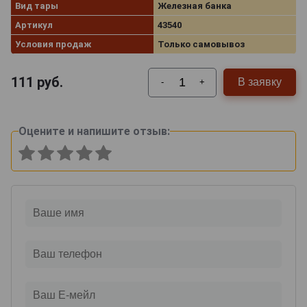
Вид тары
Железная банка
Артикул
43540
Условия продаж
Только самовывоз
111
руб.
В заявку
-
+
Оцените и напишите отзыв: