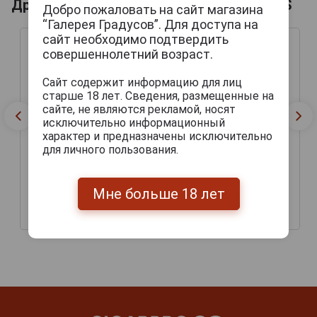
Другие продукты бренда DENNINGHOFFS
Добро пожаловать на сайт магазина
“Галерея Градусов”. Для доступа на
сайт необходимо подтвердить
совершеннолетний возраст.
Сайт содержит информацию для лиц
старше 18 лет. Сведения, размещенные на
сайте, не являются рекламой, носят
исключительно информационный
характер и предназначены исключительно
для личного пользования.
Denninghoffs Pilsener
Denninghoffs Weizen
пиво Деннингхоффс
Пиво Деннингхоффс
Мне больше 18 лет
Пилснер
Вайзен 0.5л
108 руб.
153 руб.