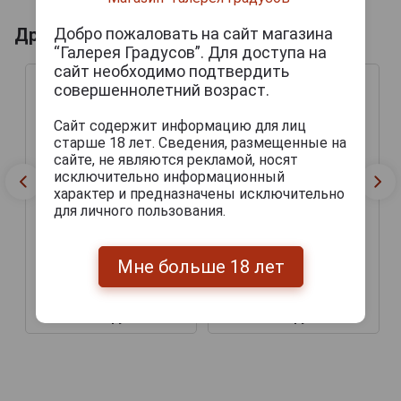
Добро пожаловать на сайт магазина
Другие продукты бренда KAISERDOM
“Галерея Градусов”. Для доступа на
сайт необходимо подтвердить
совершеннолетний возраст.
Сайт содержит информацию для лиц
старше 18 лет. Сведения, размещенные на
сайте, не являются рекламой, носят
исключительно информационный
характер и предназначены исключительно
для личного пользования.
Kaiserdom Lager Alcohol
Kaiserdom Pilsener Пиво
Мне больше 18 лет
Free Пиво Кайзердом
Кайзердом Пилсенер
Лагер безалкогольное
0.5л
0.5л
168 руб.
207 руб.