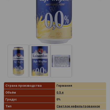
Страна производства
Германия
Объём
0.5 л
Градус
0%
Тип
Светлое нефильтрованное