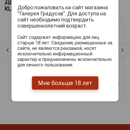
Другие продукты бренда
Добро пожаловать на сайт магазина
KLOSTERBRAUEREI REUTBERG
“Галерея Градусов”. Для доступа на
сайт необходимо подтвердить
совершеннолетний возраст.
Сайт содержит информацию для лиц
старше 18 лет. Сведения, размещенные на
сайте, не являются рекламой, носят
исключительно информационный
характер и предназначены исключительно
для личного пользования.
Reutberger Heller Bock
Reutberger Kloster
Мне больше 18 лет
Пиво Ройтбергер Хеллер
Weisse Пиво Ройтбергер
Бок 0.5л
Клостер Вайс 0.5л
307 руб.
292 руб.