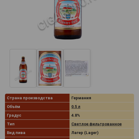
Страна производства
Германия
Объём
0.5 л
Градус
4.8%
Тип
Светлое фильтрованное
Вид пива
Лагер (Lager)