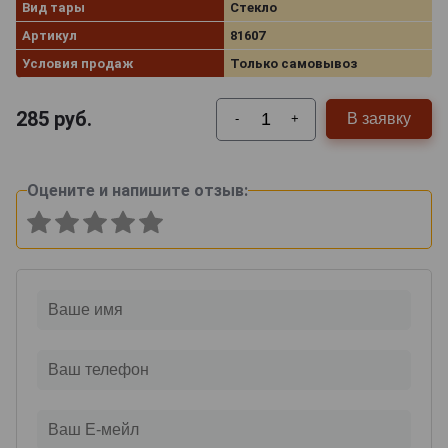
Вид тары
Стекло
Артикул
81607
Условия продаж
Только самовывоз
285
руб.
В заявку
-
+
Оцените и напишите отзыв: