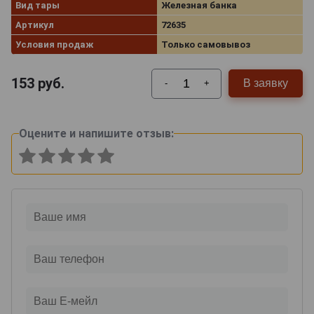
Вид тары
Железная банка
Артикул
72635
Условия продаж
Только самовывоз
153
руб.
В заявку
-
+
Оцените и напишите отзыв: