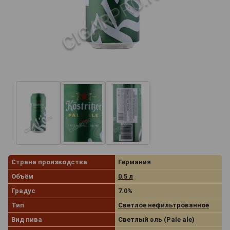
Страна производства
Германия
Объём
0.5 л
Градус
7.0%
Тип
Светлое нефильтрованное
Вид пива
Светлый эль (Pale ale)