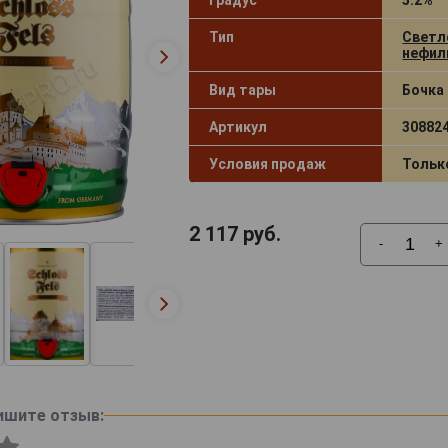
Тип
Светл
нефил
Вид тары
Бочка
Артикул
30882
Условия продаж
Тольк
2 117
руб.
-
+
ишите отзыв: