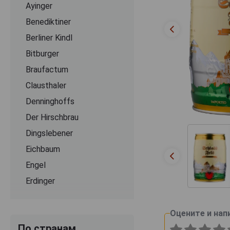
Ayinger
Benediktiner
Berliner Kindl
Bitburger
Braufactum
Clausthaler
Denninghoffs
Der Hirschbrau
Dingslebener
Eichbaum
Engel
Erdinger
Flensburger
Franziskaner
Оцените и нап
По странам
Grevensteiner