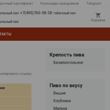
рочный сертификат
Календарь праздников
Telegram
+7(495)765-58-38
гольный зал
табачный зал
Корзина
гольный зал
ТАКТЫ
Крепость пива
Безалкогольное
копировать ссылку
Пиво по вкусу
ния
Вишня
Клубника
Малина