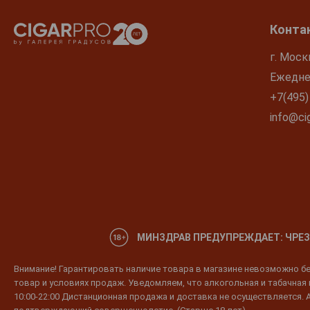
Spaten
Stortebeker
Конта
Uberbrau
г. Моск
Uerige
Ежеднев
Veltins
+7(495)
Wolpertinger
info@cig
Zoller-Hof
Zotler
МИНЗДРАВ ПРЕДУПРЕЖДАЕТ: ЧРЕЗ
Внимание! Гарантировать наличие товара в магазине невозможно без
товар и условиях продаж. Уведомляем, что алкогольная и табачная п
10:00-22:00 Дистанционная продажа и доставка не осуществляется. 