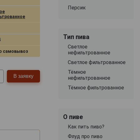
Персик
ое
ьтрованное
Тип пива
4
Светлое
о самовывоз
нефильтрованное
Светлое фильтрованное
Тёмное
В заявку
нефильтрованное
Тёмное фильтрованное
О пиве
Как пить пиво?
Флуд про пиво