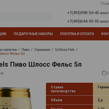
Пода
+7(495)998-54-45
алко
+7(495)644-59-95
алко
ЦИИ
ПОДАРОЧНЫЕ НАБОРЫ
ПОКУПКА И ОПЛАТА
КОН
е напитки
Пиво
Германия
Schloss Fels
 Шлосс Фельс 5л
Fels Пиво Шлосс Фельс 5л
ыв
С
Страна
Герма
производства
Объём
5 л
Градус
5.2%