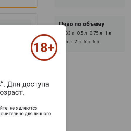
Пиво по объему
0.33 л
0.5 л
0.75 л
1 л
1.5 л
2 л
5 л
6 л
з 2000 знаков
”. Для доступа
озраст.
йте, не являются
ючительно для личного