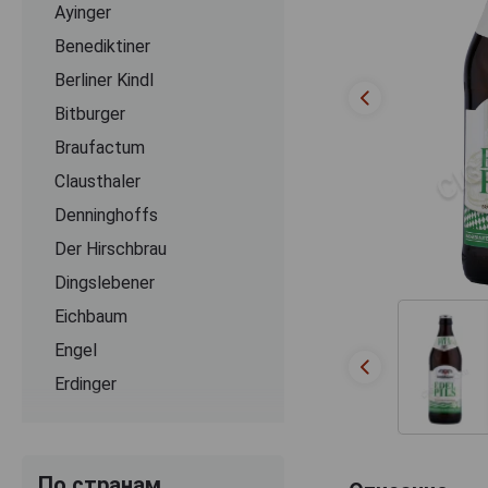
Ayinger
Benediktiner
Berliner Kindl
Bitburger
Braufactum
Clausthaler
Denninghoffs
Der Hirschbrau
Dingslebener
Eichbaum
Engel
Erdinger
Flensburger
Franziskaner
По странам
Grevensteiner