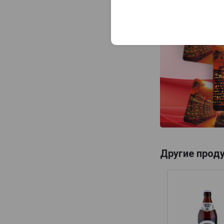
Spaten
Stortebeker
Uberbrau
Uerige
Veltins
Wolpertinger
Zoller-Hof
Zotler
Другие прод