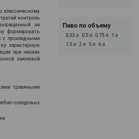
по классическому
строгий контроль
 выращенный на
Пиво по объему
рну формировать
0.33 л
0.5 л
0.75 л
1 л
х с прохладными
1.5 л
2 л
5 л
6 л
тку характерную
ация при низких
тонкой хмелевой
кими травяными
ебно-солодовых
ки.