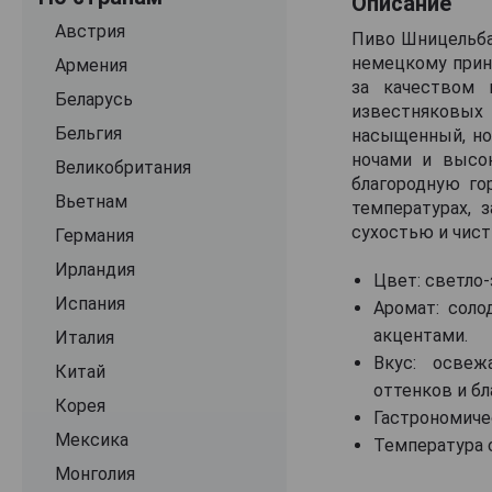
Описание
Grotwerg
Австрия
Пиво Шницельбау
немецкому принц
Hasen Brau
Армения
за качеством 
Hirschbrau
Беларусь
известняковых 
Hofbrau
Бельгия
насыщенный, но
ночами и высок
Hofbrauhaus
Великобритания
благородную го
Hosl
Вьетнам
температурах, 
сухостью и чис
Kaiserdom
Германия
Kloster-Brau
Ирландия
Цвет: светло-
Klosterbrauerei Reutberg
Испания
Аромат: сол
акцентами.
Klosterkeller
Италия
Вкус: освеж
Kostritzer
Китай
оттенков и бл
Krombacher
Корея
Гастрономичес
Krug-Brau
Мексика
Температура с
Kulmbacher
Монголия