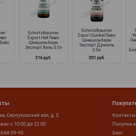
Schnitzlbaumer
mer
Schnitzlbaumer
Export Dunkel Пиво
W
Пиво
Export Hell Пиво
Шницельбаум
Пи
Вайс
Шницельбаум
Экспорт Дункель
Экспорт Хель 0.5л
0.5л
Без
316 руб.
301 руб.
кты
Покупат
ва, Серпуховский вал, д. 5
Контакты
но с 10:00 до 22:00
Покупка и
 644-59-95
Блог