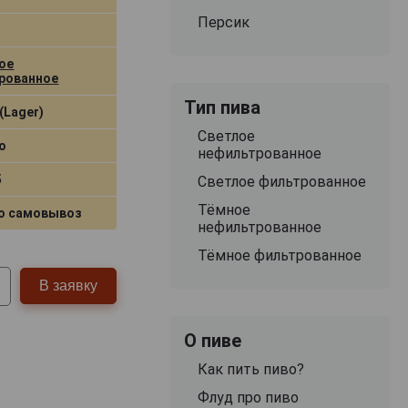
Персик
ое
рованное
Тип пива
(Lager)
Светлое
о
нефильтрованное
5
Светлое фильтрованное
Тёмное
о самовывоз
нефильтрованное
Тёмное фильтрованное
В заявку
О пиве
Как пить пиво?
Флуд про пиво