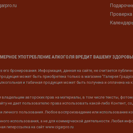
arpro.ru
Подарочн
Проверка
Календар
МЕРНОЕ УПОТРЕБЛЕНИЕ АЛКОГОЛЯ ВРЕДИТ ВАШЕМУ ЗДОРОВЬ
 его бронирования. Информация, данная на сайте, не считается публич
родукция может быть приобретена только в магазине "Галерея Градусов"
Алкогольная и табачная продукция может быть получена и оплачена на к
 владельцем авторских прав на материалы, в том числе тексты, фотом
 Сайту не дает пользователю права использовать какой-либо Контент, с
 и личного пользования. Любое воспроизведение или использование ко
ичного использования, а не для коммерческой деятельности. Любая инф
ая гиперссылка на сайт www.cigarpro.ru