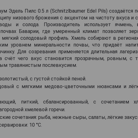
м Эдель Пилс 0.5 л (Schnitzlbaumer Edel Pils) создаётся 
ипу низового брожения с акцентом на чистоту вкуса и 
воды и солода. Производитель использует ячмень,
почвах Баварии, где умеренный климат позволяет зе
 мягкий солодовый профиль. Хмель собирают в региона
им уровнем минеральности почвы, что придаёт напи
рчинку. Для созревания применяется длительная лагериз
за счёт чего вкус становится прозрачным, ровным, с 
тым травянистым послевкусием.
золотистый, с густой стойкой пеной.
одовый с мягкими медово-цветочными нюансами и лёг
ающий, питкий, сбалансированный, с сочетанием хл
агородной хмелевой горечи.
кие сочетания: рыба, нежные сыры, салаты, лёгкие закус
ервировки: 10 °C.