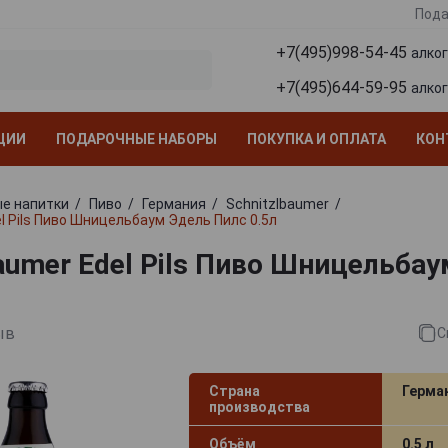
Пода
+7(495)998-54-45
алко
+7(495)644-59-95
алко
ЦИИ
ПОДАРОЧНЫЕ НАБОРЫ
ПОКУПКА И ОПЛАТА
КОН
е напитки
Пиво
Германия
Schnitzlbaumer
l Pils Пиво Шницельбаум Эдель Пилс 0.5л
baumer Edel Pils Пиво Шницельба
л
ыв
С
Страна
Герма
производства
Объём
0.5 л