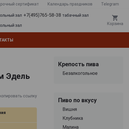
рочный сертификат
Календарь праздников
Telegram
+7(495)765-58-38
гольный зал
табачный зал
Корзина
гольный зал
ТАКТЫ
Крепость пива
Безалкогольное
ум Эдель
копировать ссылку
Пиво по вкусу
Вишня
ния
Клубника
Малина