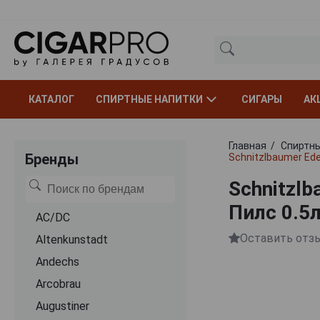
КАТАЛОГ
СПИРТНЫЕ НАПИТКИ
СИГАРЫ
АК
Главная
Спиртны
Бренды
Schnitzlbaumer Ede
Schnitzl
Пилс 0.5
AC/DC
Оставить отз
Altenkunstadt
Andechs
Arcobrau
Augustiner