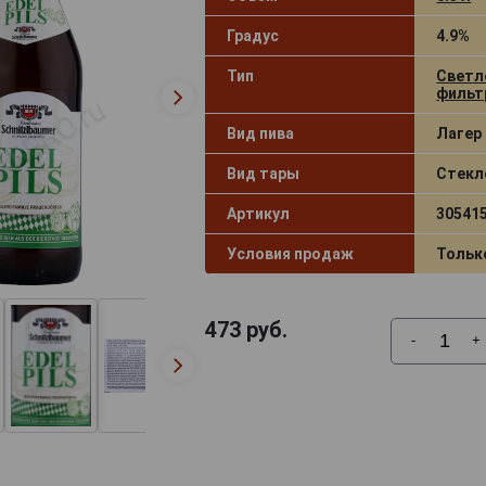
Градус
4.9%
Тип
Светл
фильт
Вид пива
Лагер 
Вид тары
Стекл
Артикул
30541
Условия продаж
Тольк
473
руб.
-
+