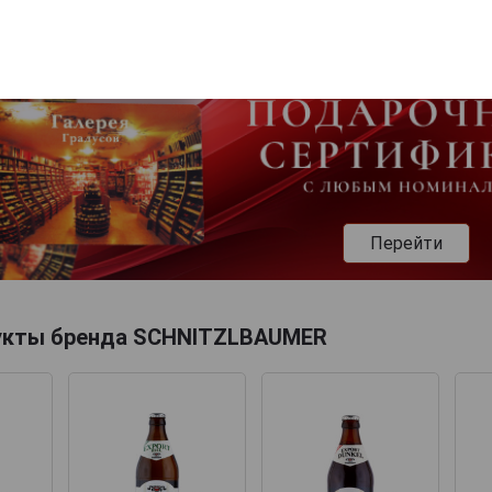
Перейти
укты бренда SCHNITZLBAUMER