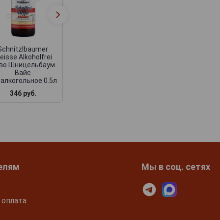
Schnitzlbaume
Schnitzlbaumer
Stammtisch Uns
Lagerbier Hell Пиво
Helles Пиво
Шницельбаум Лагер
Шницельбаум
Хель 0.5л
Штамтиш Ансе
Хелес 0.5л
Schnitzlbaumer
eisse Alkoholfrei
во Шницельбаум
Вайс
алкогольное 0.5л
346 руб.
454 руб.
454 руб.
елям
Мы в соц. сетях
 оплата