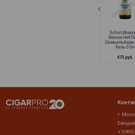
Schnitzlbau
Weisse Hell 
Шницельбаум 
Хель 0.5л
473 руб.
Конта
г. Моск
Ежеднев
+7(495)