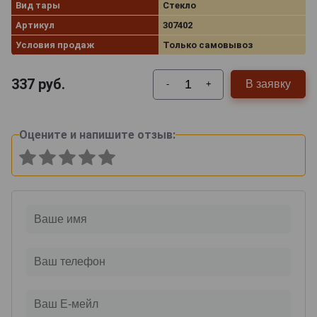
Вид тары
Стекло
Артикул
307402
Условия продаж
Только самовывоз
337
руб.
В заявку
-
+
Оцените и напишите отзыв: