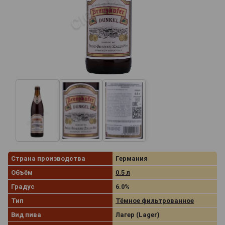
Страна производства
Германия
Объём
0.5 л
Градус
6.0%
Тип
Тёмное фильтрованное
Вид пива
Лагер (Lager)