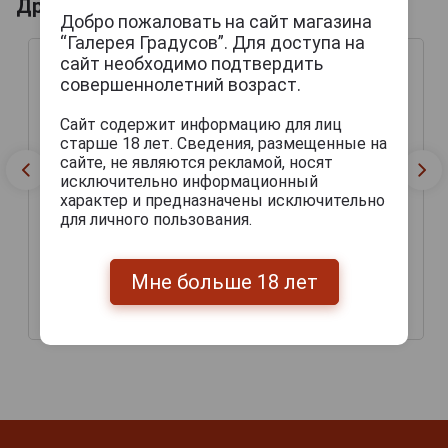
Другие продукты бренда ZOLLER-HOF
Добро пожаловать на сайт магазина
“Галерея Градусов”. Для доступа на
сайт необходимо подтвердить
совершеннолетний возраст.
Сайт содержит информацию для лиц
старше 18 лет. Сведения, размещенные на
сайте, не являются рекламой, носят
исключительно информационный
характер и предназначены исключительно
для личного пользования.
Zoller-Hof Spezial Export
Zoller-Hof Fidelis
Пиво Цоллер-Хоф
Alkholfrei Пиво Цоллер-
Мне больше 18 лет
Специальное Экспорт
Хоф Фиделис
0.5л
Безалкогольное 0.5л
459 руб.
337 руб.