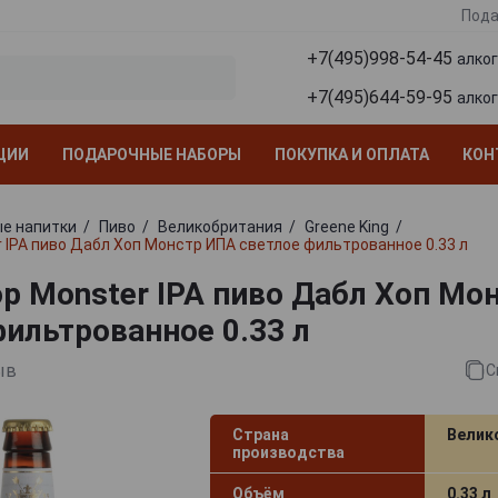
Пода
+7(495)998-54-45
алко
+7(495)644-59-95
алко
ЦИИ
ПОДАРОЧНЫЕ НАБОРЫ
ПОКУПКА И ОПЛАТА
КОН
е напитки
Пиво
Великобритания
Greene King
r IPA пиво Дабл Хоп Монстр ИПА светлое фильтрованное 0.33 л
op Monster IPA пиво Дабл Хоп Мо
фильтрованное 0.33 л
ыв
С
Страна
Велик
производства
Объём
0.33 л