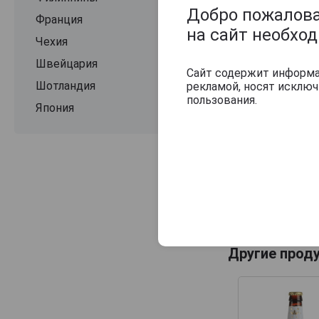
Добро пожаловат
Франция
на сайт необхо
Чехия
Швейцария
Сайт содержит информац
Шотландия
рекламой, носят исклю
пользования.
Япония
Другие прод