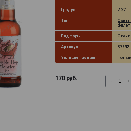
Градус
7.2%
Тип
Светл
фильт
Вид тары
Стекл
Артикул
37292
Условия продаж
Тольк
170
руб.
-
+