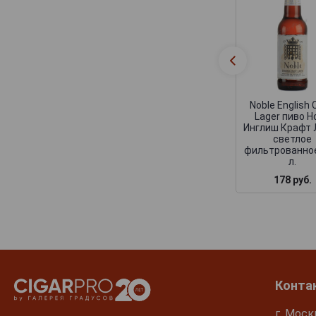
Noble English 
Lager пиво Н
Инглиш Крафт 
светлое
фильтрованное
л.
178 руб.
Конта
г. Моск