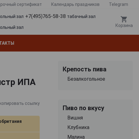
рочный сертификат
Календарь праздников
Telegram
+7(495)765-58-38
гольный зал
табачный зал
Корзина
гольный зал
ТАКТЫ
Крепость пива
Безалкогольное
нстр ИПА
копировать ссылку
Пиво по вкусу
Вишня
обритания
Клубника
Малина