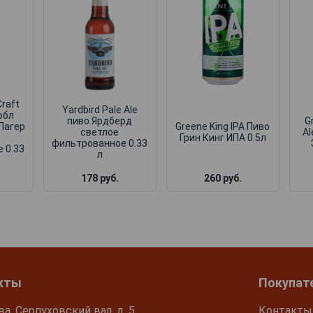
Craft
Yardbird Pale Ale
обл
пиво Ярдберд
G
Лагер
Greene King IPA Пиво
светлое
Al
Грин Кинг ИПА 0.5л
фильтрованное 0.33
 0.33
л
178 руб.
260 руб.
кты
Покупат
ва, Серпуховский вал, д. 5
Контакты