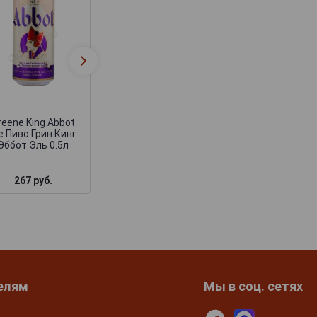
reene King Abbot
e Пиво Грин Кинг
Эббот Эль 0.5л
267 руб.
елям
Мы в соц. сетях