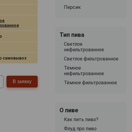
Персик
ое
рованное
Тип пива
о
Светлое
нефильтрованное
о самовывоз
Светлое фильтрованное
Тёмное
нефильтрованное
В заявку
Тёмное фильтрованное
О пиве
Как пить пиво?
Флуд про пиво