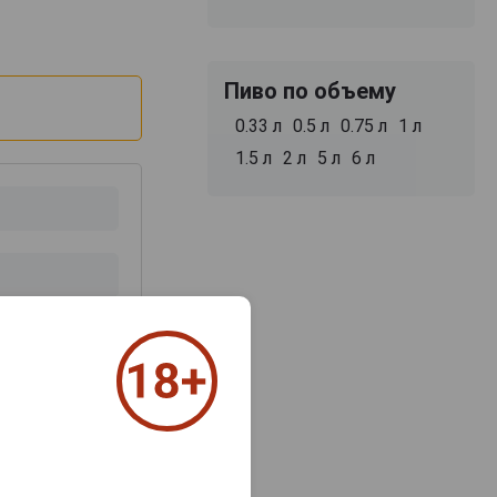
Пиво по объему
0.33 л
0.5 л
0.75 л
1 л
1.5 л
2 л
5 л
6 л
з 2000 знаков