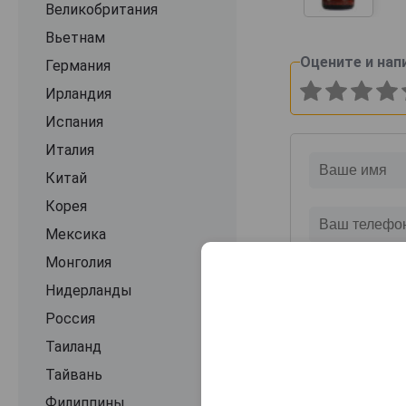
Великобритания
Вьетнам
Оцените и нап
Германия
Ирландия
Испания
Италия
Китай
Корея
Мексика
Монголия
Нидерланды
Россия
Таиланд
Тайвань
Филиппины