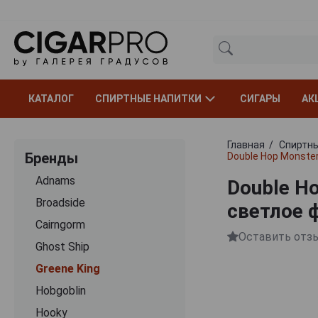
КАТАЛОГ
СПИРТНЫЕ НАПИТКИ
СИГАРЫ
АК
Главная
Спиртны
Бренды
Double Hop Monste
Adnams
Double H
Broadside
светлое 
Cairngorm
Оставить отз
Ghost Ship
Greene King
Hobgoblin
Hooky