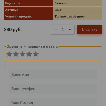
Вид тары
Стекло
Артикул
04311
Условия продаж
Только самовывоз
280
руб.
В заявку
-
+
Оцените и напишите отзыв: