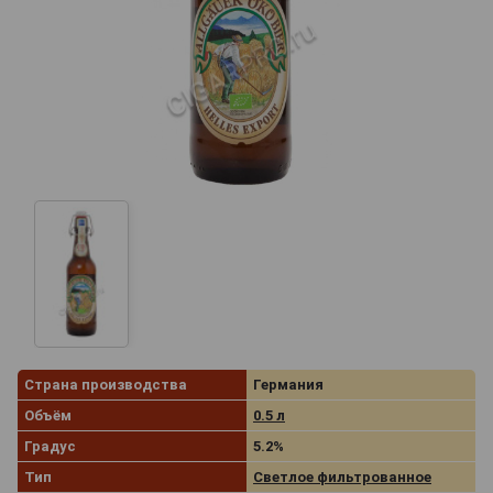
Страна производства
Германия
Объём
0.5 л
Градус
5.2%
Тип
Светлое фильтрованное