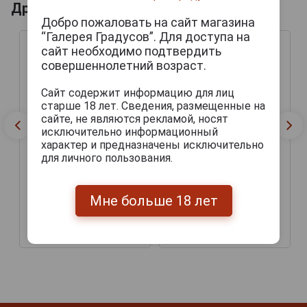
Другие продукты бренда HIRSCHBRAU
Добро пожаловать на сайт магазина
“Галерея Градусов”. Для доступа на
сайт необходимо подтвердить
совершеннолетний возраст.
Сайт содержит информацию для лиц
старше 18 лет. Сведения, размещенные на
сайте, не являются рекламой, носят
исключительно информационный
характер и предназначены исключительно
для личного пользования.
Hirschbrau Weisser Hirsch
Hirschbrau Doppel-Hirsch
пиво Белый Олень
Пиво Два Оленя тёмное
светлое
Мне больше 18 лет
фильтрованное
нефильтрованное
пшеничное 0.5л
пшеничное
310 руб.
344 руб.