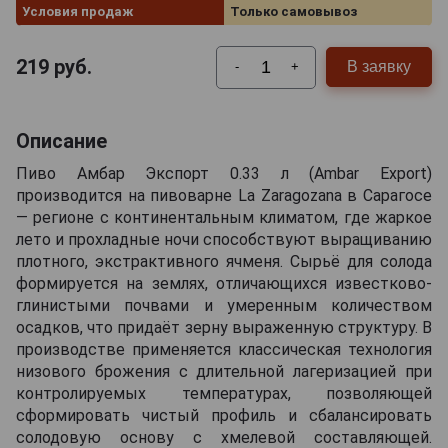
Условия продаж
Только самовывоз
219
руб.
В заявку
-
+
Описание
Пиво Амбар Экспорт 0.33 л (Ambar Export)
производится на пивоварне La Zaragozana в Сарагосе
— регионе с континентальным климатом, где жаркое
лето и прохладные ночи способствуют выращиванию
плотного, экстрактивного ячменя. Сырьё для солода
формируется на землях, отличающихся известково-
глинистыми почвами и умеренным количеством
осадков, что придаёт зерну выраженную структуру. В
производстве применяется классическая технология
низового брожения с длительной лагеризацией при
контролируемых температурах, позволяющей
сформировать чистый профиль и сбалансировать
солодовую основу с хмелевой составляющей.