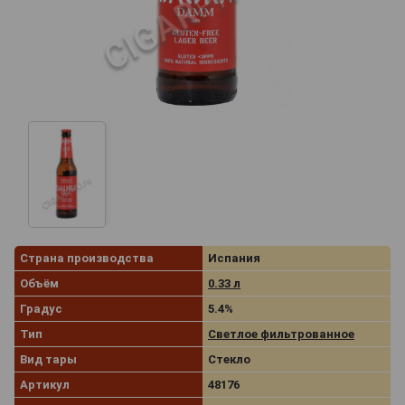
Страна производства
Испания
Объём
0.33 л
Градус
5.4%
Тип
Светлое фильтрованное
Вид тары
Стекло
Артикул
48176