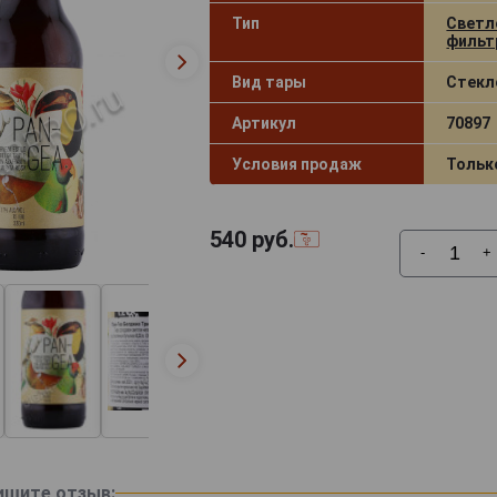
Тип
Светл
фильт
Вид тары
Стекл
Артикул
70897
Условия продаж
Тольк
540
руб.
-
+
ишите отзыв: