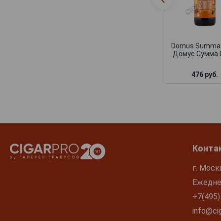
Domus Summa
Домус Сумма 
476 руб.
Конта
г. Моск
Ежеднев
+7(495)
info@cig