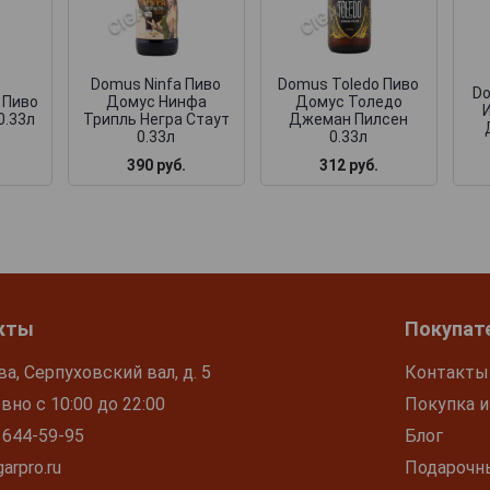
Domus Ninfa Пиво
Domus Toledo Пиво
Do
 Пиво
Домус Нинфа
Домус Толедо
0.33л
Трипль Негра Стаут
Джеман Пилсен
0.33л
0.33л
390 руб.
312 руб.
кты
Покупат
ва, Серпуховский вал, д. 5
Контакты
но с 10:00 до 22:00
Покупка и
 644-59-95
Блог
arpro.ru
Подарочн