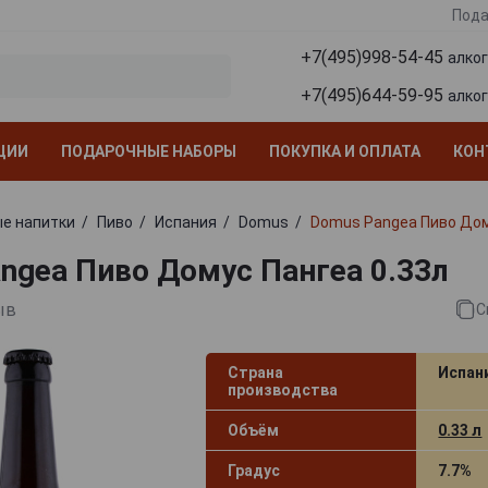
Пода
+7(495)998-54-45
алко
+7(495)644-59-95
алко
ЦИИ
ПОДАРОЧНЫЕ НАБОРЫ
ПОКУПКА И ОПЛАТА
КОН
е напитки
Пиво
Испания
Domus
Domus Pangea Пиво Дом
ngea Пиво Домус Пангеа 0.33л
ыв
С
Страна
Испан
производства
Объём
0.33 л
Градус
7.7%