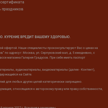
 сертификата
ь праздников
Ю. КУРЕНИЕ ВРЕДИТ ВАШЕМУ ЗДОРОВЬЮ.
ной офертой. Наши специалисты проконсультируют Вас о ценах на
 по адресу г. Москва, ул. Серпуховский вал, д. 5 ежедневно, с
ассе магазина Галерея Градусов. При себе иметь паспорт
атериалы, аудиоматериалы, видеоматериалы (далее - Контент),
одержащийся на Сайте.
пий для любых других целей категорически запрещено.
ормация, относящаяся к авторскому праву или праву собственности,
19 апреля 2027 г. Все права защищены.