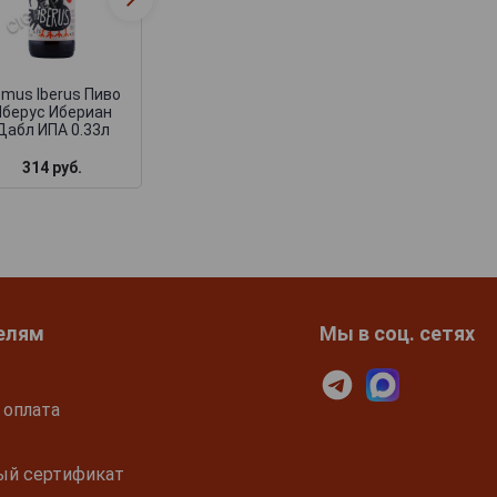
Domus Aurea Пиво
Домус Ауреа
mus Iberus Пиво
Иберус Ибериан
Дабл ИПА 0.33л
314 руб.
332 руб.
елям
Мы в соц. сетях
 оплата
ый сертификат