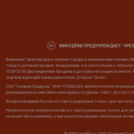
МИНЗДРАВ ПРЕДУПРЕЖДАЕТ: ЧРЕЗ
Внимание! Гарантировать наличие товара в магазине невозможно без
товар и условиях продаж. Уведомляем, что алкогольная и табачная п
10:00-22:00 Дистанционная продажа и доставка не осуществляется. 
подтверждающий совершеннолетие. (Старше 18 лет)
ООО "Галерея Градусов", ИНН 7725501624, является исключительным
размещенные на веб-сайте www.cigarpro.ru (далее - Сайт). Доступ к
Воспроизведение Контента с Сайта разрешено только для частного
Распечатка или загрузка Контента с Сайта разрешена только для л
не может быть изменена, и при ее использовании обязательна активн
© 2026 CigarPro.ru, ООО "Галерея Гра