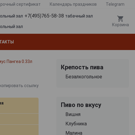
рочный сертификат
Календарь праздников
Telegram
+7(495)765-58-38
гольный зал
табачный зал
Корзина
гольный зал
ТАКТЫ
ус Пангеа 0.33л
Крепость пива
Безалкогольное
копировать ссылку
ия
Пиво по вкусу
Вишня
Клубника
Малина