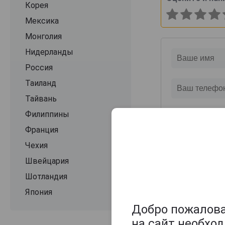
Корея
Мексика
Монголия
Нидерланды
Россия
Таиланд
Тайвань
Филиппины
Франция
Чехия
Швейцария
Шотландия
Япония
Добро пожаловат
на сайт необхо