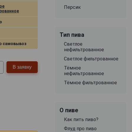
ое
Персик
рованное
о
Тип пива
о самовывоз
Светлое
нефильтрованное
Светлое фильтрованное
В заявку
Тёмное
нефильтрованное
Тёмное фильтрованное
О пиве
Как пить пиво?
Флуд про пиво