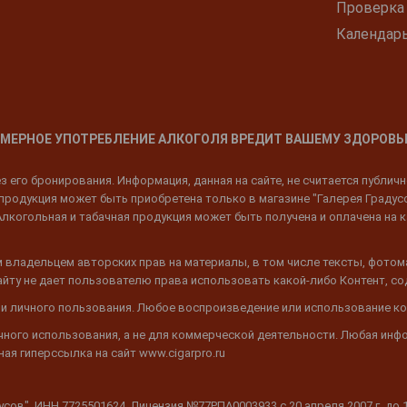
Проверка
Календар
МЕРНОЕ УПОТРЕБЛЕНИЕ АЛКОГОЛЯ ВРЕДИТ ВАШЕМУ ЗДОРОВЬ
 его бронирования. Информация, данная на сайте, не считается публич
родукция может быть приобретена только в магазине "Галерея Градусов"
Алкогольная и табачная продукция может быть получена и оплачена на к
 владельцем авторских прав на материалы, в том числе тексты, фотом
 Сайту не дает пользователю права использовать какой-либо Контент, с
 и личного пользования. Любое воспроизведение или использование ко
ичного использования, а не для коммерческой деятельности. Любая инф
ая гиперссылка на сайт www.cigarpro.ru
дусов", ИНН 7725501624, Лицензия №77РПА0003933 c 20 апреля 2007 г. до 