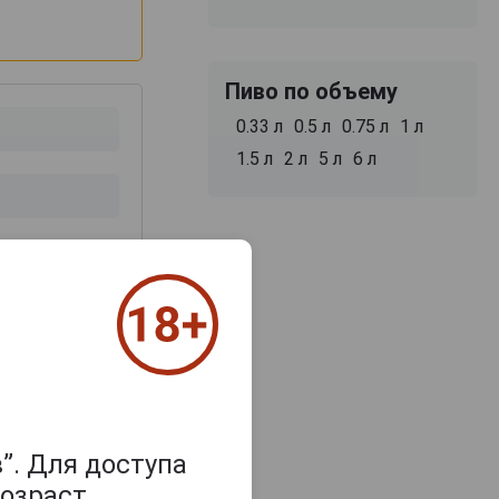
Пиво по объему
0.33 л
0.5 л
0.75 л
1 л
1.5 л
2 л
5 л
6 л
з 2000 знаков
”. Для доступа
озраст.