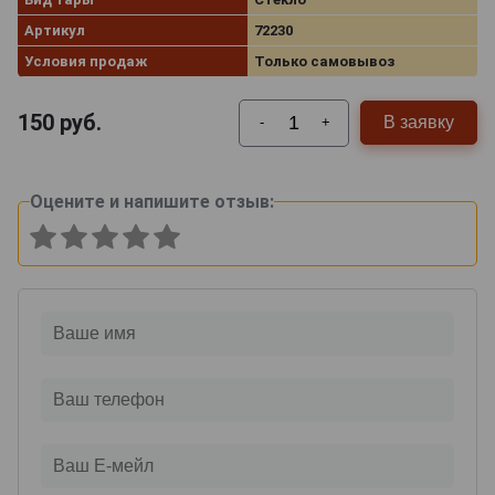
Артикул
72230
Условия продаж
Только самовывоз
150
руб.
В заявку
-
+
Оцените и напишите отзыв: