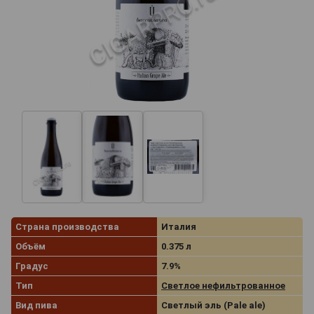
Страна производства
Италия
Объём
0.375 л
Градус
7.9%
Тип
Светлое нефильтрованное
Вид пива
Светлый эль (Pale ale)