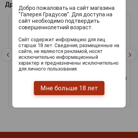
Другие продукты бренда CA DEL BRADO
Добро пожаловать на сайт магазина
“Галерея Градусов”. Для доступа на
сайт необходимо подтвердить
совершеннолетний возраст.
Сайт содержит информацию для лиц
старше 18 лет. Сведения, размещенные на
сайте, не являются рекламой, носят
исключительно информационный
характер и предназначены исключительно
для личного пользования.
Ca del Brado Oude Luiaard
Ca del Brado Sei
Farmhouse Ale & Lambic
Montagne Sour Ale Пиво
Мне больше 18 лет
Blend Пиво Оуд Лайярд
Сей Монтань 0.375л
0.375л
1 109 руб.
1 143 руб.