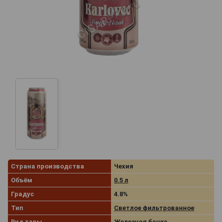
Страна производства
Чехия
Объём
0.5 л
Градус
4.8%
Тип
Светлое фильтрованное
Вид тары
Железная банка