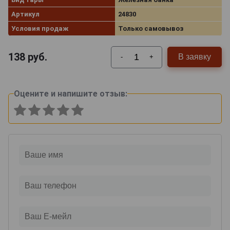
Артикул
24830
Условия продаж
Только самовывоз
138
руб.
В заявку
-
+
Оцените и напишите отзыв: