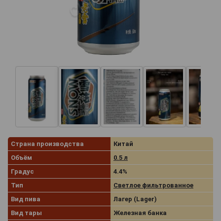
Страна производства
Китай
Объём
0.5 л
Градус
4.4%
Тип
Светлое фильтрованное
Вид пива
Лагер (Lager)
Вид тары
Железная банка