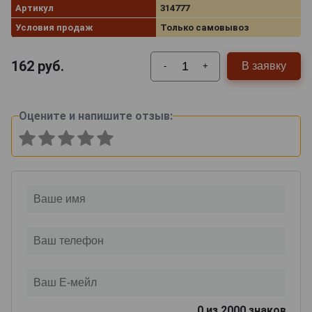
Артикул
314777
Условия продаж
Только самовывоз
162
руб.
В заявку
-
+
Оцените и напишите отзыв:
0
из 2000 знаков