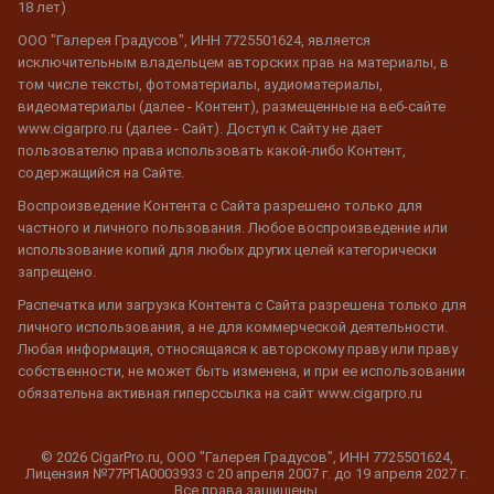
18 лет)
ООО "Галерея Градусов", ИНН 7725501624, является
исключительным владельцем авторских прав на материалы, в
том числе тексты, фотоматериалы, аудиоматериалы,
видеоматериалы (далее - Контент), размещенные на веб-сайте
www.cigarpro.ru (далее - Сайт). Доступ к Сайту не дает
пользователю права использовать какой-либо Контент,
содержащийся на Сайте.
Воспроизведение Контента с Сайта разрешено только для
частного и личного пользования. Любое воспроизведение или
использование копий для любых других целей категорически
запрещено.
Распечатка или загрузка Контента с Сайта разрешена только для
личного использования, а не для коммерческой деятельности.
Любая информация, относящаяся к авторскому праву или праву
собственности, не может быть изменена, и при ее использовании
обязательна активная гиперссылка на сайт www.cigarpro.ru
© 2026 CigarPro.ru, ООО "Галерея Градусов", ИНН 7725501624,
Лицензия №77РПА0003933 c 20 апреля 2007 г. до 19 апреля 2027 г.
Все права защищены.