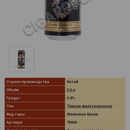
Страна производства
Китай
Объём
0.5 л
Градус
4.8%
Тип
Тёмное фильтрованное
Вид тары
Железная банка
Артикул
70000