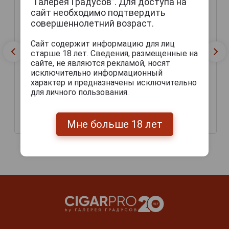
“Галерея Градусов”. Для доступа на
сайт необходимо подтвердить
совершеннолетний возраст.
Сайт содержит информацию для лиц
старше 18 лет. Сведения, размещенные на
сайте, не являются рекламой, носят
исключительно информационный
характер и предназначены исключительно
для личного пользования.
Tsingtao Premium Lager
Tsingtao Premium Lager
Пиво Циндао светлое
Пиво Циндао светлое
фильтрованное 0.5л
фильтрованное 0.33л
Мне больше 18 лет
152 руб.
166 руб.