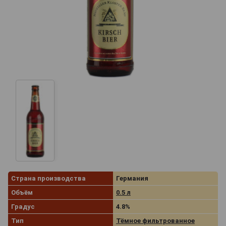
Страна производства
Германия
Объём
0.5 л
Градус
4.8%
Тип
Тёмное фильтрованное