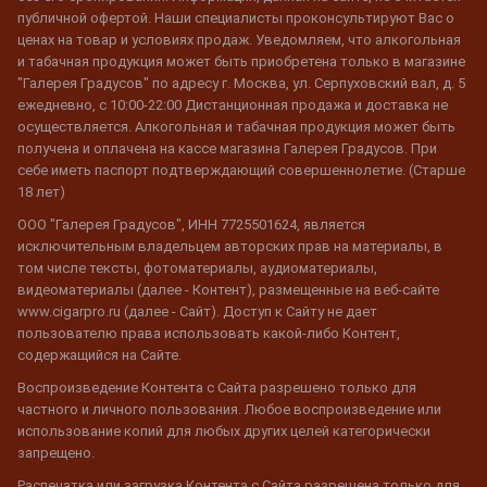
публичной офертой. Наши специалисты проконсультируют Вас о
ценах на товар и условиях продаж. Уведомляем, что алкогольная
и табачная продукция может быть приобретена только в магазине
"Галерея Градусов" по адресу г. Москва, ул. Серпуховский вал, д. 5
ежедневно, с 10:00-22:00 Дистанционная продажа и доставка не
осуществляется. Алкогольная и табачная продукция может быть
получена и оплачена на кассе магазина Галерея Градусов. При
себе иметь паспорт подтверждающий совершеннолетие. (Старше
18 лет)
ООО "Галерея Градусов", ИНН 7725501624, является
исключительным владельцем авторских прав на материалы, в
том числе тексты, фотоматериалы, аудиоматериалы,
видеоматериалы (далее - Контент), размещенные на веб-сайте
www.cigarpro.ru (далее - Сайт). Доступ к Сайту не дает
пользователю права использовать какой-либо Контент,
содержащийся на Сайте.
Воспроизведение Контента с Сайта разрешено только для
частного и личного пользования. Любое воспроизведение или
использование копий для любых других целей категорически
запрещено.
Распечатка или загрузка Контента с Сайта разрешена только для