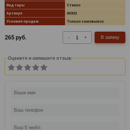
Вид тары
Стекло
Артикул
04302
Условия продаж
Только самовывоз
265
руб.
В заявку
-
+
Оцените и напишите отзыв: