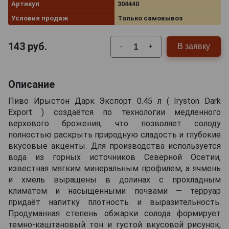
Артикул
304440
Условия продаж
Только самовывоз
143
руб.
В заявку
-
+
Описание
Пиво Ирыстон Дарк Экспорт 0.45 л ( Iryston Dark
Export ) создаётся по технологии медленного
верхового брожения, что позволяет солоду
полностью раскрыть природную сладость и глубокие
вкусовые акценты. Для производства используется
вода из горных источников Северной Осетии,
известная мягким минеральным профилем, а ячмень
и хмель выращены в долинах с прохладным
климатом и насыщенными почвами — терруар
придаёт напитку плотность и выразительность.
Продуманная степень обжарки солода формирует
темно-каштановый тон и густой вкусовой рисунок,