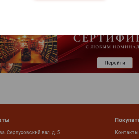
Перейти
кты
Покупат
ва, Серпуховский вал, д. 5
Контакты