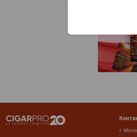
Конта
г. Моск