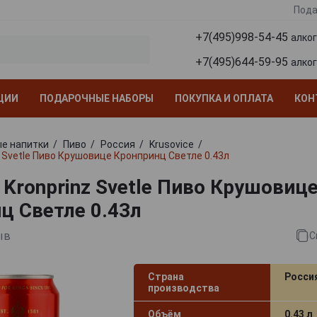
Пода
+7(495)998-54-45
алко
+7(495)644-59-95
алко
ЦИИ
ПОДАРОЧНЫЕ НАБОРЫ
ПОКУПКА И ОПЛАТА
КОН
е напитки
Пиво
Россия
Krusovice
z Svetle Пиво Крушовице Кронпринц Светле 0.43л
 Kronprinz Svetle Пиво Крушовиц
ц Светле 0.43л
ыв
С
Страна
Росси
производства
Объём
0.43 л