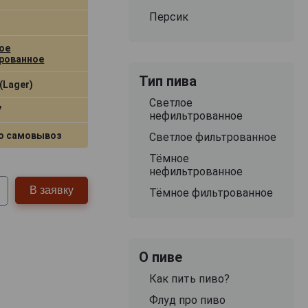
Персик
ое
рованное
Тип пива
(Lager)
Светлое
7
нефильтрованное
о самовывоз
Светлое фильтрованное
Тёмное
нефильтрованное
В заявку
Тёмное фильтрованное
О пиве
Как пить пиво?
Флуд про пиво