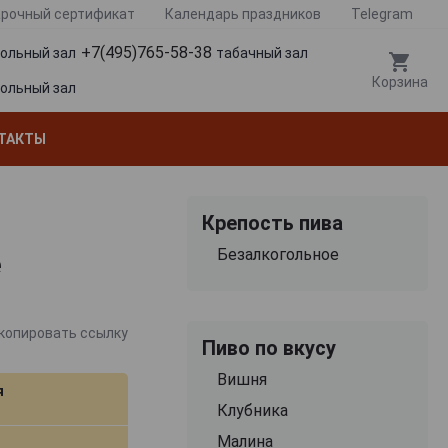
рочный сертификат
Календарь праздников
Telegram
+7(495)765-58-38
гольный зал
табачный зал
Корзина
гольный зал
ТАКТЫ
Крепость пива
Безалкогольное
е
копировать ссылку
Пиво по вкусу
Вишня
я
Клубника
Малина