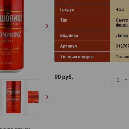
Градус
4.2%
Тип
Светл
фильт
Вид пива
Лагер 
Артикул
31276
Условия продаж
Тольк
90
руб.
-
+