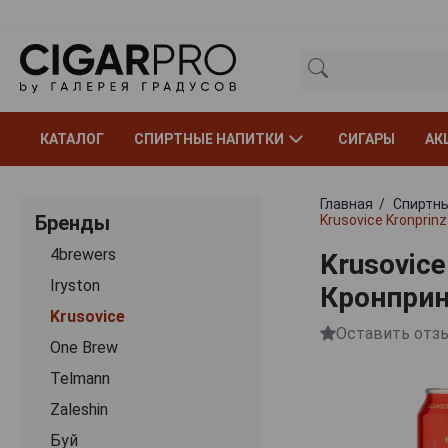
КАТАЛОГ
СПИРТНЫЕ НАПИТКИ
СИГАРЫ
АК
Главная
Спиртны
Бренды
Krusovice Kronprin
4brewers
Krusovice
Iryston
Кронприн
Krusovice
Оставить отз
One Brew
Telmann
Zaleshin
Буй