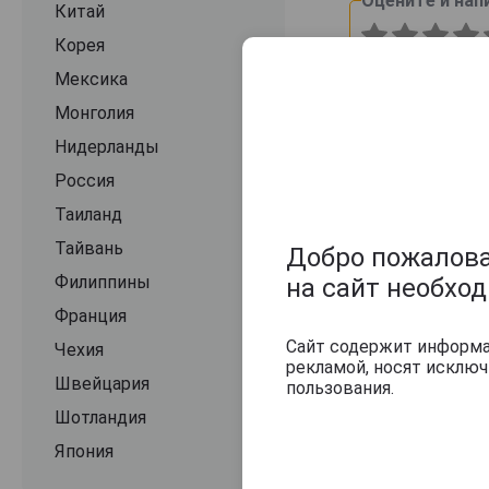
Оцените и нап
Китай
Корея
Мексика
Монголия
Нидерланды
Россия
Таиланд
Тайвань
Добро пожаловат
Филиппины
на сайт необхо
Франция
Сайт содержит информац
Чехия
рекламой, носят исклю
Швейцария
пользования.
Шотландия
Япония