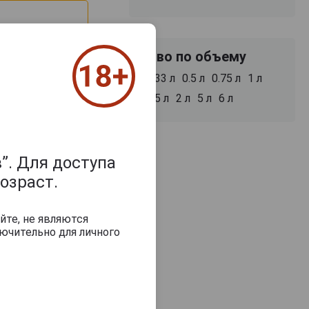
Пиво по объему
0.33 л
0.5 л
0.75 л
1 л
1.5 л
2 л
5 л
6 л
”. Для доступа
озраст.
з 2000 знаков
йте, не являются
ючительно для личного