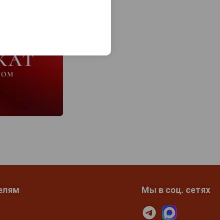
елям
Мы в соц. сетях