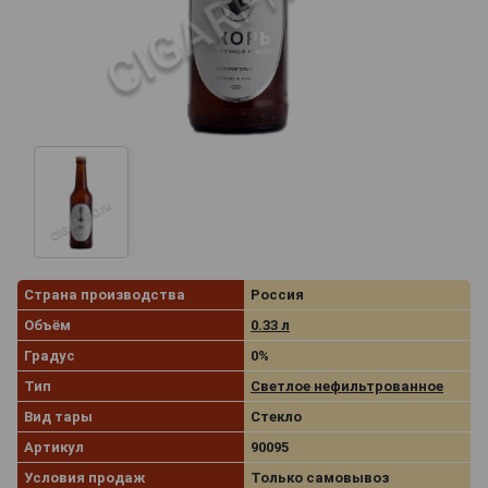
Страна производства
Россия
Объём
0.33 л
Градус
0%
Тип
Светлое нефильтрованное
Вид тары
Стекло
Артикул
90095
Условия продаж
Только самовывоз