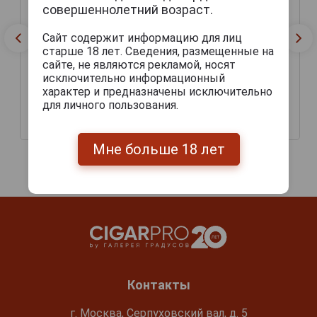
совершеннолетний возраст.
Сайт содержит информацию для лиц
старше 18 лет. Сведения, размещенные на
сайте, не являются рекламой, носят
исключительно информационный
характер и предназначены исключительно
для личного пользования.
Пиво Якорь Темное
Пиво Якорь Светлое
173 руб.
173 руб.
Мне больше 18 лет
Контакты
г. Москва, Серпуховский вал, д. 5