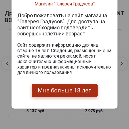
Магазин "Галерея Градусов"
Другие продукты бренда ABBAYE DE SAINT
Добро пожаловать на сайт магазина
BON-CHIEN
“Галерея Градусов”. Для доступа на
сайт необходимо подтвердить
совершеннолетний возраст.
Сайт содержит информацию для лиц
старше 18 лет. Сведения, размещенные на
сайте, не являются рекламой, носят
исключительно информационный
характер и предназначены исключительно
для личного пользования.
Мне больше 18 лет
Abbaye de Saint Bon
Abbaye de Saint Bon
Chien Vintage 2016 Пиво
Chien Vintage 2019 Пиво
Аббей де Сан Бон Шья
Аббей де Сан Бон Шья
Винтаж 2016 0.75л
Винтаж 2019 0.75л
3 137 руб.
2 975 руб.