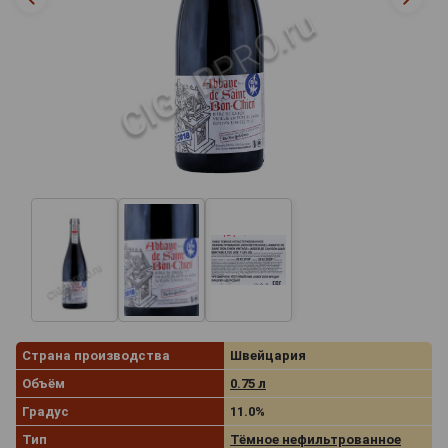
Страна производства
Швейцария
Объём
0.75 л
Градус
11.0%
Тип
Тёмное нефильтрованное