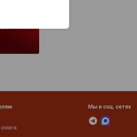
елям
Мы в соц. сетях
 оплата