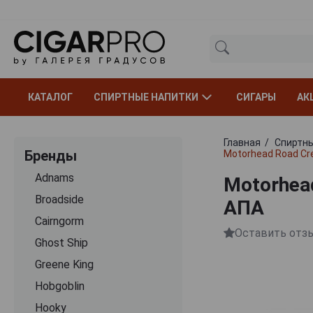
КАТАЛОГ
СПИРТНЫЕ НАПИТКИ
СИГАРЫ
АК
Главная
Спиртны
Бренды
Motorhead Road Cr
Adnams
Motorhea
Broadside
АПА
Cairngorm
Оставить отз
Ghost Ship
Greene King
Hobgoblin
Hooky