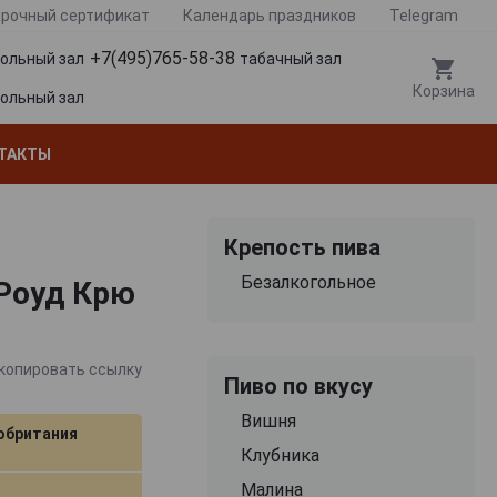
рочный сертификат
Календарь праздников
Telegram
+7(495)765-58-38
гольный зал
табачный зал
Корзина
гольный зал
ТАКТЫ
Крепость пива
Безалкогольное
 Роуд Крю
копировать ссылку
Пиво по вкусу
Вишня
обритания
Клубника
Малина