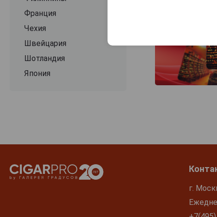
Франция
Чехия
Швейцария
Шотландия
Япония
Конта
г. Моск
Ежеднев
+7(495)