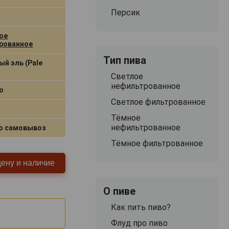
Персик
ое
рованное
Тип пива
й эль (Pale
Светлое
нефильтрованное
о
Светлое фильтрованное
Тёмное
нефильтрованное
о самовывоз
Тёмное фильтрованное
цену и наличие
О пиве
Как пить пиво?
Флуд про пиво