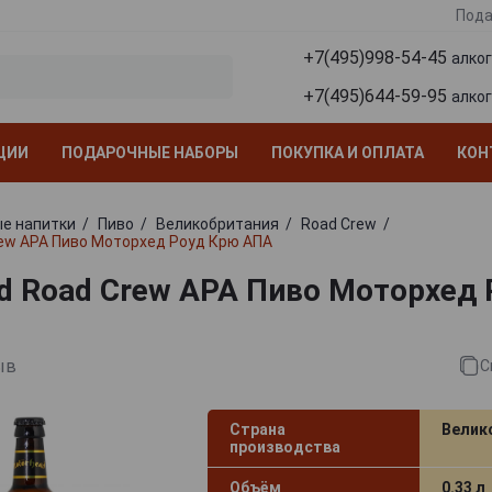
Пода
+7(495)998-54-45
алко
+7(495)644-59-95
алко
ЦИИ
ПОДАРОЧНЫЕ НАБОРЫ
ПОКУПКА И ОПЛАТА
КОН
е напитки
Пиво
Великобритания
Road Crew
ew APA Пиво Моторхед Роуд Крю АПА
d Road Crew APA Пиво Моторхед
ыв
С
Страна
Велик
производства
Объём
0.33 л