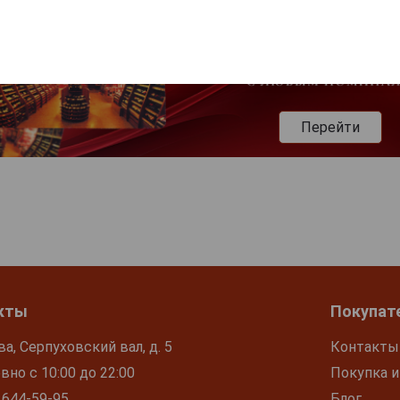
Перейти
кты
Покупат
ва, Серпуховский вал, д. 5
Контакты
но с 10:00 до 22:00
Покупка и
 644-59-95
Блог