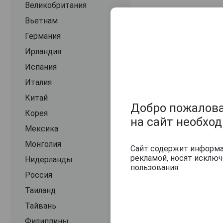
Великобритания
Вьетнам
Германия
Ирландия
Испания
Италия
Китай
Добро пожаловат
Корея
на сайт необхо
Мексика
Монголия
Сайт содержит информац
рекламой, носят исклю
Нидерланды
пользования.
Россия
Таиланд
Тайвань
Филиппины