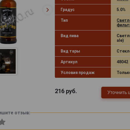
Градус
5.0%
Тип
Светл
фильт
Вид пива
Светлы
ale)
Вид тары
Стекл
Артикул
48042
Условия продаж
Тольк
216
руб.
Уточнить 
ишите отзыв: