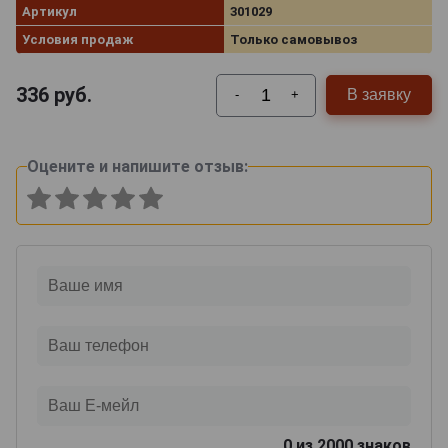
Артикул
301029
Условия продаж
Только самовывоз
336
руб.
В заявку
-
+
Оцените и напишите отзыв:
0
из 2000 знаков