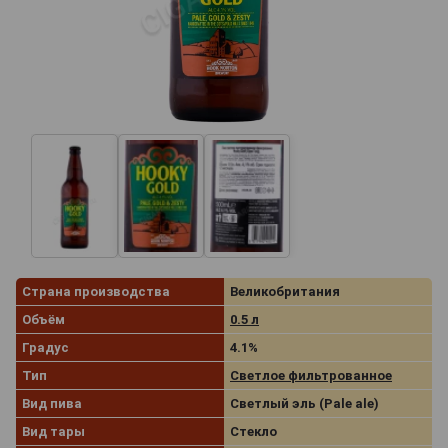
Страна производства
Великобритания
Объём
0.5 л
Градус
4.1%
Тип
Светлое фильтрованное
Вид пива
Светлый эль (Pale ale)
Вид тары
Стекло