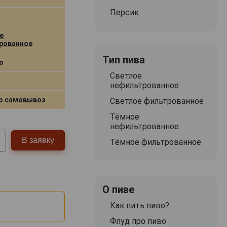
Персик
е
рованное
Тип пива
о
Светлое
нефильтрованное
о самовывоз
Светлое фильтрованное
Тёмное
нефильтрованное
В заявку
Тёмное фильтрованное
О пиве
Как пить пиво?
Флуд про пиво