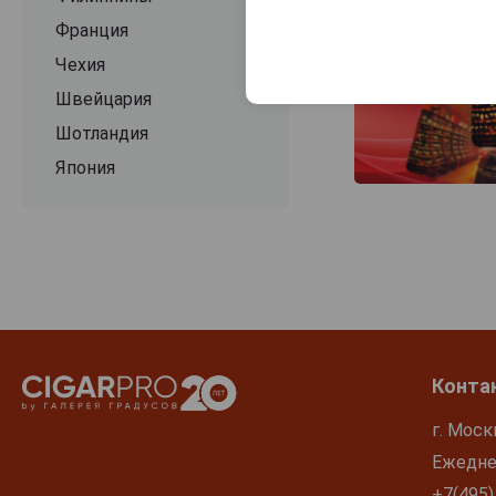
Франция
Чехия
Швейцария
Шотландия
Япония
Конта
г. Моск
Ежеднев
+7(495)