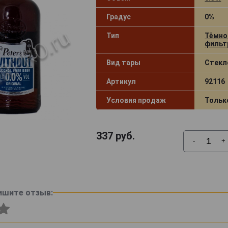
Градус
0%
Тип
Тёмно
фильт
Вид тары
Стекл
Артикул
92116
Условия продаж
Тольк
337
руб.
-
+
ишите отзыв: