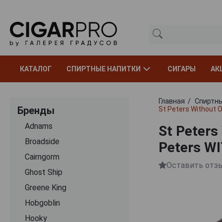
КАТАЛОГ
СПИРТНЫЕ НАПИТКИ
СИГАРЫ
АК
Главная
Спиртны
Бренды
St Peters Without O
Adnams
St Peters
Broadside
Peters W
Cairngorm
Оставить отз
Ghost Ship
Greene King
Hobgoblin
Hooky