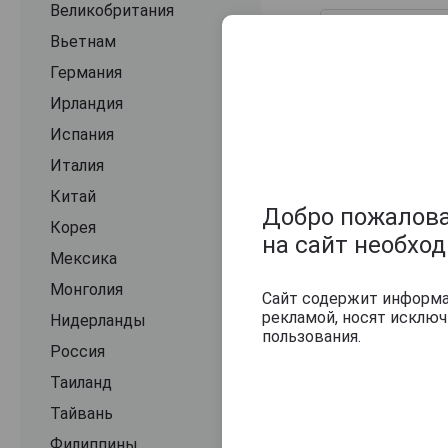
Великобритания
Вьетнам
Германия
Ирландия
Испания
Италия
Китай
Добро пожаловат
Корея
на сайт необхо
Мексика
Монголия
Сайт содержит информац
рекламой, носят исклю
Нидерланды
пользования.
Россия
Таиланд
Тайвань
Филиппины