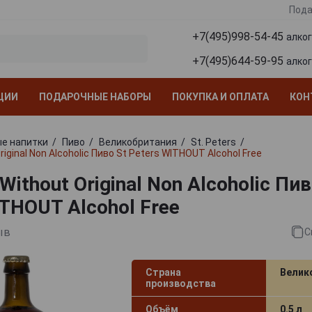
Пода
+7(495)998-54-45
алко
+7(495)644-59-95
алко
ЦИИ
ПОДАРОЧНЫЕ НАБОРЫ
ПОКУПКА И ОПЛАТА
КОН
е напитки
Пиво
Великобритания
St. Peters
riginal Non Alcoholic Пиво St Peters WITHOUT Alcohol Free
 Without Original Non Alcoholic Пив
ITHOUT Alcohol Free
ыв
С
Страна
Велик
производства
Объём
0.5 л