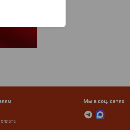
елям
Мы в соц. сетях
 оплата