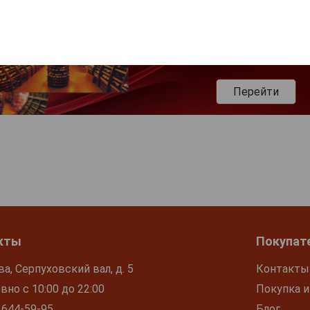
Перейти
кты
Покупат
ва, Серпуховский вал, д. 5
Контакты
но с 10:00 до 22:00
Покупка и
 644-59-95
Блог