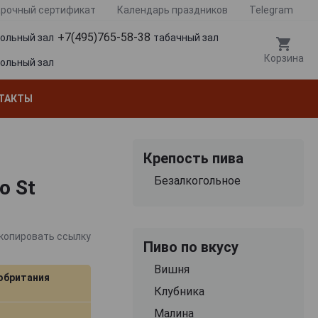
рочный сертификат
Календарь праздников
Telegram
+7(495)765-58-38
гольный зал
табачный зал
Корзина
гольный зал
ТАКТЫ
Крепость пива
Безалкогольное
о St
копировать ссылку
Пиво по вкусу
Вишня
обритания
Клубника
Малина