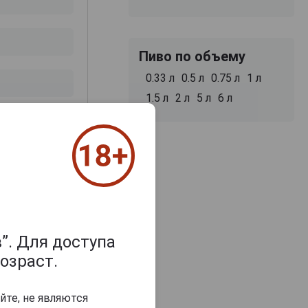
Пиво по объему
0.33 л
0.5 л
0.75 л
1 л
1.5 л
2 л
5 л
6 л
з 2000 знаков
”. Для доступа
озраст.
йте, не являются