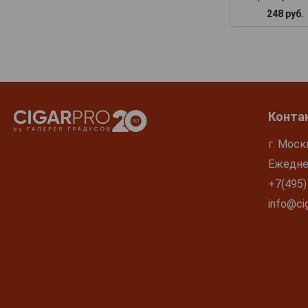
248 руб.
Конта
г. Моск
Ежеднев
+7(495)
info@cig