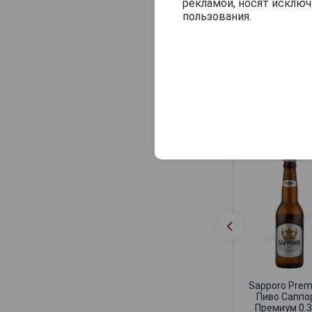
рекламой, носят исклю
пользования.
Другие прод
Sapporo Pre
Пиво Саппо
Премиум 0.