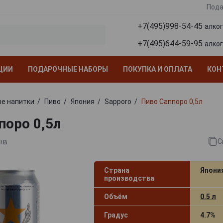
Пода
+7(495)998-54-45
алко
+7(495)644-59-95
алко
ЦИИ
ПОДАРОЧНЫЕ НАБОРЫ
ПОКУПКА И ОПЛАТА
КОН
е напитки
Пиво
Япония
Sapporo
Пиво Саппоро 0,5л
поро 0,5л
ыв
С
Страна
Япони
производства
Объём
0.5 л
Градус
4.7%