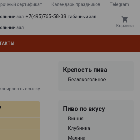
рочный сертификат
Календарь праздников
Telegram
+7(495)765-58-38
гольный зал
табачный зал
Корзина
гольный зал
ТАКТЫ
Крепость пива
Безалкогольное
копировать ссылку
я
Пиво по вкусу
Вишня
Клубника
Малина