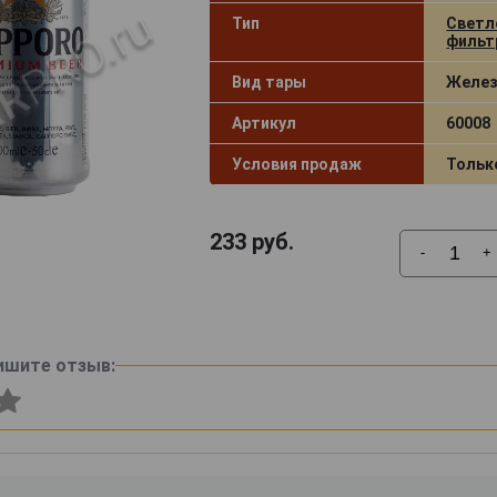
Тип
Светл
фильт
Вид тары
Желез
Артикул
60008
Условия продаж
Тольк
233
руб.
-
+
ишите отзыв: