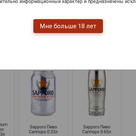
чительно информационный характер и предназначены искл
Мне больше 18 лет
Перейти
укты бренда SAPPORO
mium
Sapporo Пиво
Sapporo Пиво
ро
Саппоро 0.33л
Саппоро 0.65л
33л