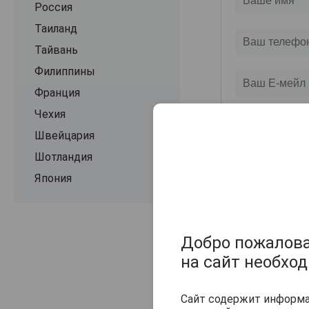
Россия
Таиланд
Тайвань
Филиппины
Франция
Чехия
Швейцария
Шотландия
Япония
Добро пожаловат
на сайт необхо
Сайт содержит информац