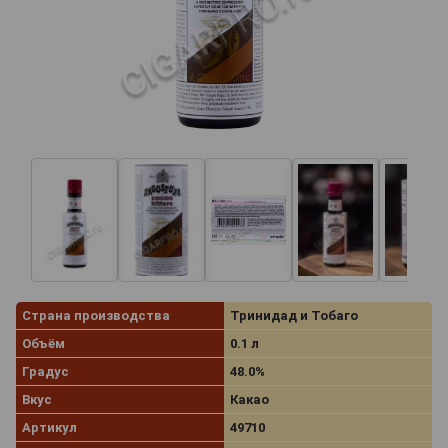
Страна производства
Тринидад и Тобаго
Объём
0.1 л
Градус
48.0%
Вкус
Какао
Артикул
49710