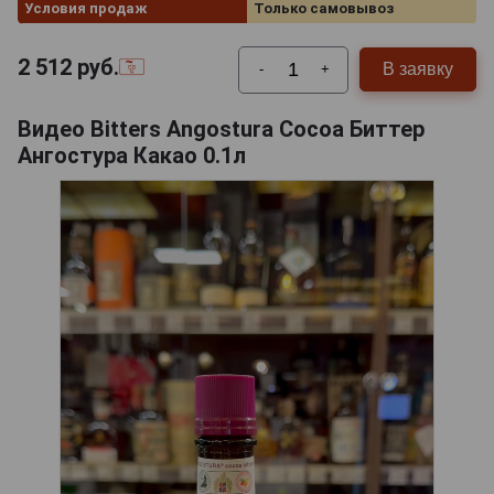
Условия продаж
Только самовывоз
2 512
руб.
В заявку
-
+
Видео Bitters Angostura Cocoa Биттер
Ангостура Какао 0.1л