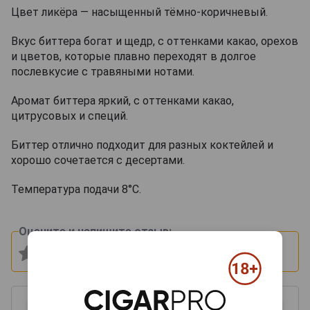
Цвет ликёра — насыщенный тёмно-коричневый.
Вкус биттера богат и щедр, с оттенками какао, орехов
и цветов, которые плавно переходят в долгое
послевкусие с травяными нотами.
Аромат биттера яркий, с оттенками какао,
цитрусовых и специй.
Биттер отлично подходит для разных коктейлей и
хорошо сочетается с десертами.
Температура подачи 8°С.
Оцените и напишите отзыв: