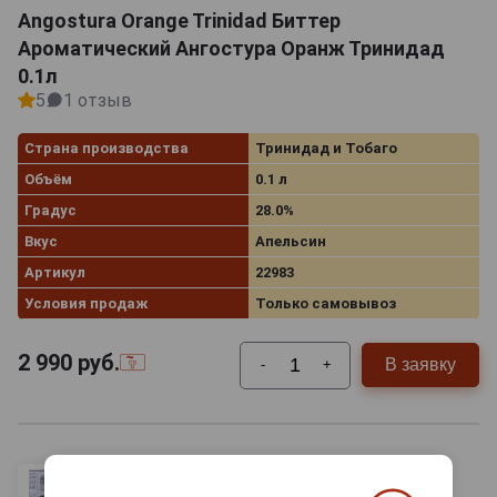
Angostura Orange Trinidad Биттер
Ароматический Ангостура Оранж Тринидад
0.1л
5
1 отзыв
Страна производства
Тринидад и Тобаго
Объём
0.1 л
Градус
28.0%
Вкус
Апельсин
Артикул
22983
Условия продаж
Только самовывоз
2 990
руб.
В заявку
-
+