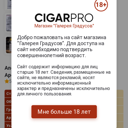
Магазин "Галерея Градусов"
Добро пожаловать на сайт магазина
“Галерея Градусов”. Для доступа на
сайт необходимо подтвердить
совершеннолетний возраст.
Сайт содержит информацию для лиц
Angostura Aromatic Биттер Ангостура
старше 18 лет. Сведения, размещенные на
Ароматический 0.2л
сайте, не являются рекламой, носят
5
1 отзыв
исключительно информационный
характер и предназначены исключительно
для личного пользования.
Страна производства
Тринидад и Тобаго
Объём
0.2 л
Градус
44.7%
Мне больше 18 лет
Артикул
05148
Условия продаж
Только самовывоз