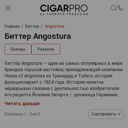
Главная
Биттер
Angostura
Биттер Angostura
Бренды
Разделы
Биттер Angostura — один из самых популярных в мире
брендов горькой настойки, принадлежащий компании
House of Angostura из Тринидад и Тобаго, которая
функционирует с 1824 года. История напитка
неразрывно связана с деятельностью изобретателя
его рецепта Йоханна Зигерта — уроженца Германии,
трудившегося военным хирургом в Венесуэле.
Читать дальше
Изначально спиртовой продукт на травах
предназначался для лечебного применения, однако он
Показаны 1 - 3 из 3
Сортировать
больше полюбился дегустаторам благодаря
благородному букету, а не целебным свойствам. С