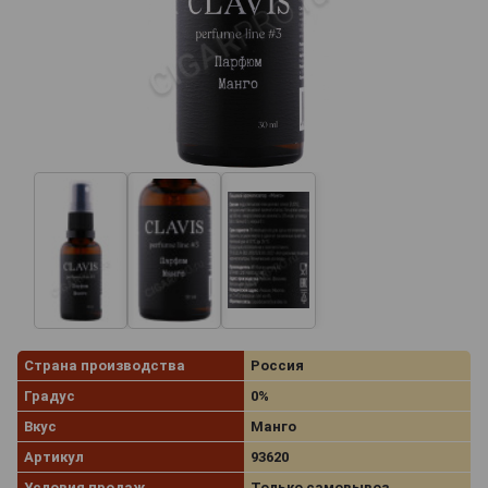
Страна производства
Россия
Градус
0%
Вкус
Манго
Артикул
93620
Условия продаж
Только самовывоз