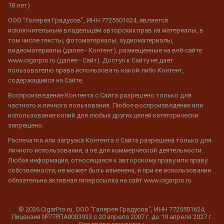
18 лет)
ООО "Галерея Градусов", ИНН 7725501624, является
исключительным владельцем авторских прав на материалы, в
том числе тексты, фотоматериалы, аудиоматериалы,
видеоматериалы (далее - Контент), размещенные на веб-сайте
www.cigarpro.ru (далее - Сайт). Доступ к Сайту не дает
пользователю права использовать какой-либо Контент,
содержащийся на Сайте.
Воспроизведение Контента с Сайта разрешено только для
частного и личного пользования. Любое воспроизведение или
использование копий для любых других целей категорически
запрещено.
Распечатка или загрузка Контента с Сайта разрешена только для
личного использования, а не для коммерческой деятельности.
Любая информация, относящаяся к авторскому праву или праву
собственности, не может быть изменена, и при ее использовании
обязательна активная гиперссылка на сайт www.cigarpro.ru
© 2026 CigarPro.ru, ООО "Галерея Градусов", ИНН 7725501624,
Лицензия №77РПА0003933 c 20 апреля 2007 г. до 19 апреля 2027 г.