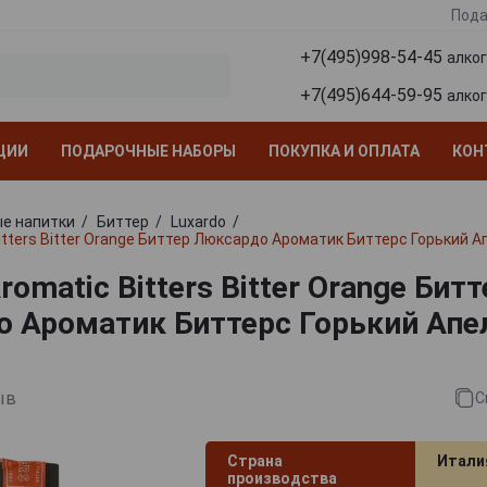
Пода
+7(495)998-54-45
алко
+7(495)644-59-95
алко
ЦИИ
ПОДАРОЧНЫЕ НАБОРЫ
ПОКУПКА И ОПЛАТА
КОН
е напитки
Биттер
Luxardo
itters Bitter Orange Биттер Люксардо Ароматик Биттерс Горький А
romatic Bitters Bitter Orange Битт
 Ароматик Биттерс Горький Апе
ыв
С
Страна
Итали
производства