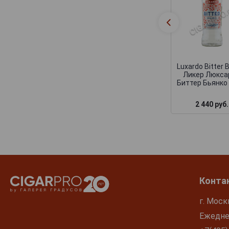
Luxardo Bitter 
Ликер Люкса
Биттер Бьянко 
2 440 руб.
Конта
г. Моск
Ежеднев