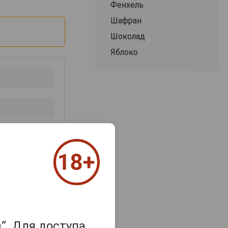
Фенхель
Шафран
Шоколад
Яблоко
з 2000 знаков
”. Для доступа