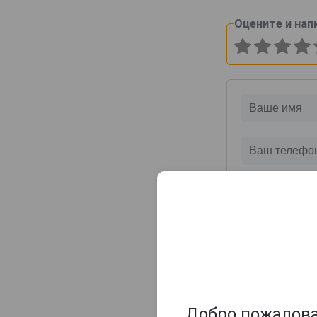
Peychauds
Оцените и нап
Praded
Regans
Sacred
Saint James
Schneejager
Scrappys Bitters
Spanish Bitter
Strega
Tundra
VIlla Cardea
Шуйская водка
Добро пожаловат