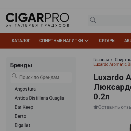
КАТАЛОГ
СПИРТНЫЕ НАПИТКИ
СИГАРЫ
АК
Главная
Спиртны
Бренды
Luxardo Aromatic B
Luxardo A
Люксардо
Angostura
0.2л
Antica Distilleria Quaglia
Bar Keep
Оставить отз
Berto
Bigallet