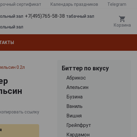
рочный сертификат
Календарь праздников
Telegram
+7(495)765-58-38
гольный зал
табачный зал
Корзина
гольный зал
ТАКТЫ
Биттер по вкусу
пельсин 0.2л
Абрикос
ер
Апельсин
льсин
Бузина
Ваниль
копировать ссылку
Вишня
Грейпфрут
я
Кардамон