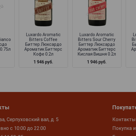
Luxardo Aromatic
Luxardo Aromatic
L
Bianco
Bitters Coffee
Bitters Sour Cherry
B
рдо
Биттер Люксардо
Биттер Люксардо
Б
0.75л
Ароматик Биттерс
Ароматик Биттерс
Ар
Кофе 0.2л
Кислая Вишня 0.2л
1 946 руб.
1 946 руб.
кты
Покупат
ва, Серпуховский вал, д. 5
Контакты
но с 10:00 до 22:00
Покупка и