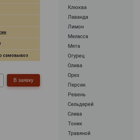
Клюква
Лаванда
Лимон
син
Меласса
9
Мята
о самовывоз
Огурец
Олива
Орех
В заявку
Персик
Ревень
Сельдерей
Слива
Тоник
Травяной