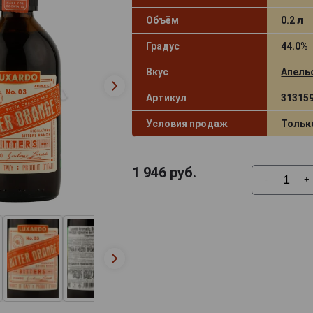
Объём
0.2 л
Градус
44.0%
Вкус
Апель
Артикул
31315
Условия продаж
Тольк
1 946
руб.
-
+