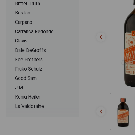
Bitter Truth
Bostan
Carpano
Carranca Redondo
Clavis
Dale DeGroffs
Fee Brothers
Fruko Schulz
Good Sam
J.M
Konig Heiler
La Valdotaine
Luxardo
Mistelle
Negroni