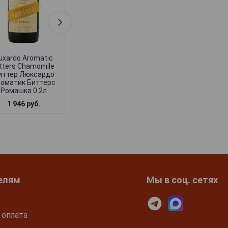
Luxardo Aromatic
Bitters Rhubarb
Биттер Люксардо
Ароматик Биттерс
Ревень 0.2л
uxardo Aromatic
itters Chamomile
иттер Люксардо
оматик Биттерс
Ромашка 0.2л
1 946 руб.
1 946 руб.
елям
Мы в соц. сетях
 оплата