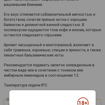
вишневыми бликами.
Его вкус отличается соблазнительной мягкостью и
богатством, сочетая пряные нотки с хорошим
балансом и деликатной винной сладостью. В
послевкусии ощущаются тона кофе и изюма, которые
остаются сладковато-горькими.
Аромат насыщенный и многогранный, включает в
себя травяные, корневые, специи и пряности, а также
пикантные бальзамические ноты.
Рекомендуется подавать напиток охлажденным в
чистом виде или в сочетании с тоником или
имбирным лимонадом в соотношении 1:2.
Температура подачи 8°С.
Оцените и напишите отзыв: