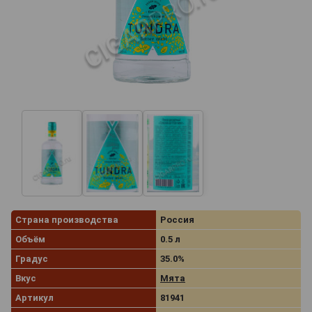
Страна производства
Россия
Объём
0.5 л
Градус
35.0%
Вкус
Мята
Артикул
81941