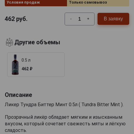
Условия продаж
Только самовывоз
462
руб.
В заявку
-
+
Другие объемы
0.5 л
462 ₽
Описание
Ликер Тундра Биттер Минт 0.5л ( Tundra Bitter Mint ).
Прозрачный ликёр обладает мягким и изысканным
вкусом, который сочетает свежесть мяты и лёгкую
сладость.