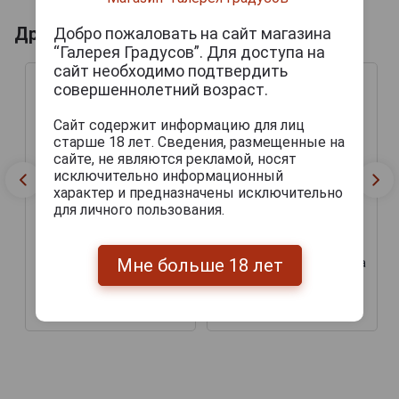
Другие продукты бренда ASKANELI
Добро пожаловать на сайт магазина
“Галерея Градусов”. Для доступа на
сайт необходимо подтвердить
совершеннолетний возраст.
Сайт содержит информацию для лиц
старше 18 лет. Сведения, размещенные на
сайте, не являются рекламой, носят
исключительно информационный
характер и предназначены исключительно
для личного пользования.
Askaneli Platinum
Askaneli Gold
Мне больше 18 лет
Виноградная водка Чача
Виноградная водка Чача
Асканели Платиновая
Асканели Золотая 0.5л
0.5л
1 184 руб.
1 184 руб.