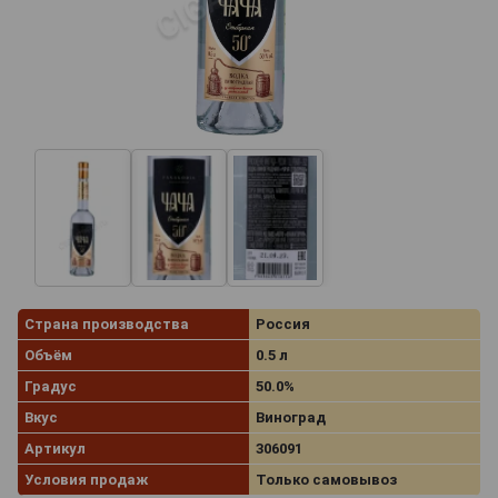
Страна производства
Россия
Объём
0.5 л
Градус
50.0%
Вкус
Виноград
Артикул
306091
Условия продаж
Только самовывоз