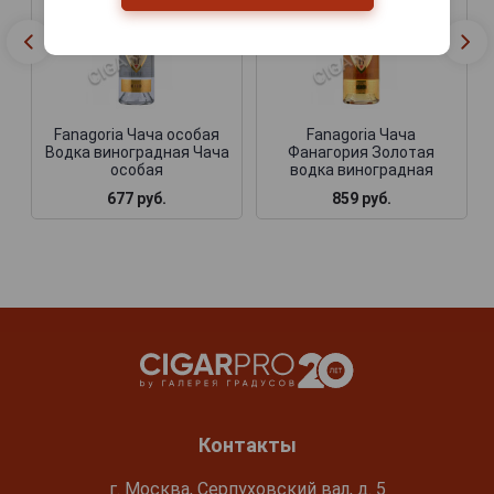
Fanagoria Чача особая
Fanagoria Чача
Водка виноградная Чача
Фанагория Золотая
особая
водка виноградная
677 руб.
859 руб.
Контакты
г. Москва, Серпуховский вал, д. 5