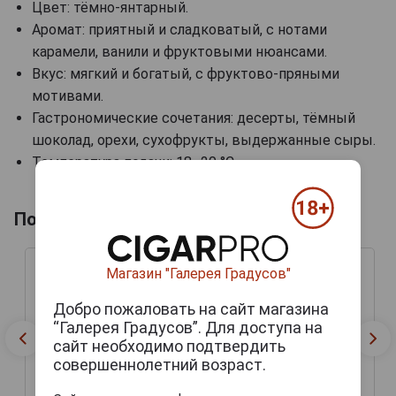
Цвет: тёмно-янтарный.
Аромат: приятный и сладковатый, с нотами
карамели, ванили и фруктовыми нюансами.
Вкус: мягкий и богатый, с фруктово-пряными
мотивами.
Гастрономические сочетания: десерты, тёмный
шоколад, орехи, сухофрукты, выдержанные сыры.
Температура подачи: 18–20 °С.
Похожие коньяки по выдержка лет
Магазин "Галерея Градусов"
Добро пожаловать на сайт магазина
“Галерея Градусов”. Для доступа на
сайт необходимо подтвердить
совершеннолетний возраст.