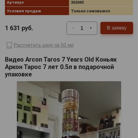
Артикул
302045
Условия продаж
Только самовывоз
1 631
руб.
В заявку
-
+
Рассчитать цену за 50 мл
Видео Arcon Taros 7 Years Old Коньяк
Аркон Тарос 7 лет 0.5л в подарочной
упаковке