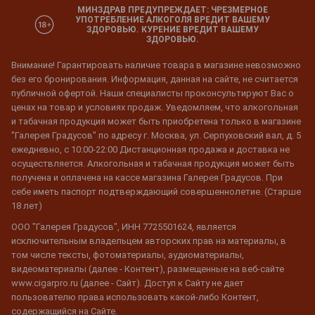
МИНЗДРАВ ПРЕДУПРЕЖДАЕТ: ЧРЕЗМЕРНОЕ
УПОТРЕБЛЕНИЕ АЛКОГОЛЯ ВРЕДИТ ВАШЕМУ
ЗДОРОВЬЮ. КУРЕНИЕ ВРЕДИТ ВАШЕМУ
ЗДОРОВЬЮ.
Внимание! Гарантировать наличие товара в магазине невозможно
без его бронирования. Информация, данная на сайте, не считается
публичной офертой. Наши специалисты проконсультируют Вас о
ценах на товар и условиях продаж. Уведомляем, что алкогольная
и табачная продукция может быть приобретена только в магазине
"Галерея Градусов" по адресу г. Москва, ул. Серпуховский вал, д. 5
ежедневно, с 10:00-22:00 Дистанционная продажа и доставка не
осуществляется. Алкогольная и табачная продукция может быть
получена и оплачена на кассе магазина Галерея Градусов. При
себе иметь паспорт подтверждающий совершеннолетие. (Старше
18 лет)
ООО "Галерея Градусов", ИНН 7725501624, является
исключительным владельцем авторских прав на материалы, в
том числе тексты, фотоматериалы, аудиоматериалы,
видеоматериалы (далее - Контент), размещенные на веб-сайте
www.cigarpro.ru (далее - Сайт). Доступ к Сайту не дает
пользователю права использовать какой-либо Контент,
содержащийся на Сайте.