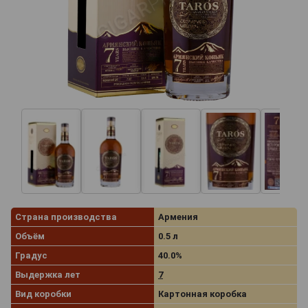
Страна производства
Армения
Объём
0.5 л
Градус
40.0%
Выдержка лет
7
Вид коробки
Картонная коробка