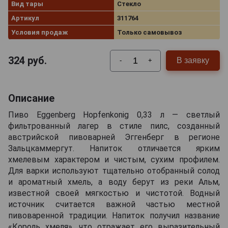
Вид тары
Стекло
Артикул
311764
Условия продаж
Только самовывоз
324
руб.
В заявку
-
+
Описание
Пиво Eggenberg Hopfenkonig 0,33 л — светлый
фильтрованный лагер в стиле пилс, созданный
австрийской пивоварней Эггенберг в регионе
Зальцкаммергут. Напиток отличается ярким
хмелевым характером и чистым, сухим профилем.
Для варки используют тщательно отобранный солод
и ароматный хмель, а воду берут из реки Альм,
известной своей мягкостью и чистотой. Водный
источник считается важной частью местной
пивоваренной традиции. Напиток получил название
«Король хмеля», что отражает его выразительный