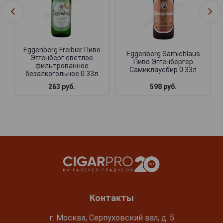
Eggenberg Freibier Пиво
Eggenberg Samichlaus
Эггенберг светлое
Пиво Эггенбергер
фильтрованное
Самиклаусбир 0.33л
безалкогольное 0.33л
263 руб.
598 руб.
Контакты
г. Москва, Серпуховский вал, д. 5