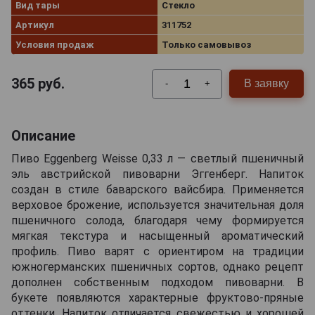
Вид тары
Стекло
Артикул
311752
Условия продаж
Только самовывоз
365
руб.
В заявку
-
+
Описание
Пиво Eggenberg Weisse 0,33 л — светлый пшеничный
эль австрийской пивоварни Эггенберг. Напиток
создан в стиле баварского вайсбира. Применяется
верховое брожение, используется значительная доля
пшеничного солода, благодаря чему формируется
мягкая текстура и насыщенный ароматический
профиль. Пиво варят с ориентиром на традиции
южногерманских пшеничных сортов, однако рецепт
дополнен собственным подходом пивоварни. В
букете появляются характерные фруктово-пряные
оттенки. Напиток отличается свежестью и хорошей