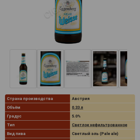
Страна производства
Австрия
Объём
0.33 л
Градус
5.0%
Тип
Светлое нефильтрованное
Вид пива
Светлый эль (Pale ale)