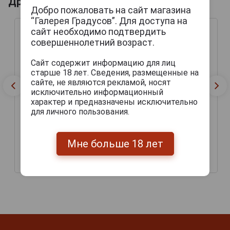
Другие продукты бренда CESKE
Добро пожаловать на сайт магазина
“Галерея Градусов”. Для доступа на
сайт необходимо подтвердить
совершеннолетний возраст.
Сайт содержит информацию для лиц
старше 18 лет. Сведения, размещенные на
сайте, не являются рекламой, носят
исключительно информационный
характер и предназначены исключительно
для личного пользования.
Ceske Vlastnictvi Vycepni
Ceske Vlastnictvi Svetly
Svetle Пиво Ческе
Lezak Пиво Ческе
Мне больше 18 лет
Властництви Вичепни
Властництви Светли
Светли 0.5л
Лежак 0.5л
180 руб.
128 руб.