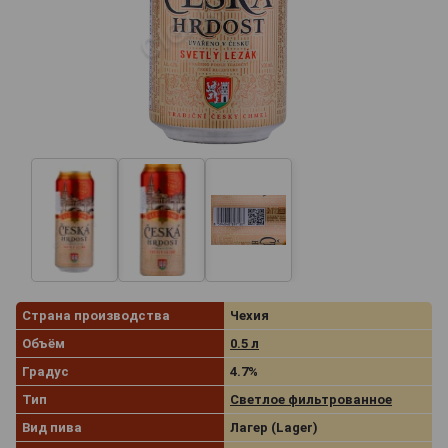
Страна производства
Чехия
Объём
0.5 л
Градус
4.7%
Тип
Светлое фильтрованное
Вид пива
Лагер (Lager)