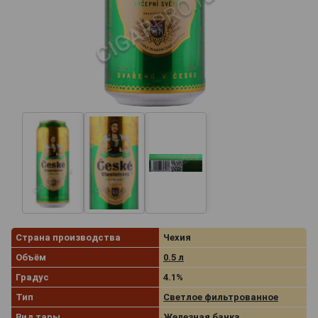
Страна производства
Чехия
Объём
0.5 л
Градус
4.1%
Тип
Светлое фильтрованное
Вид тары
Железная банка