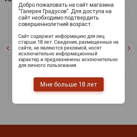
Добро пожаловать на сайт магазина
“Галерея Градусов”. Для доступа на
сайт необходимо подтвердить
совершеннолетний возраст.
Сайт содержит информацию для лиц
старше 18 лет. Сведения, размещенные на
сайте, не являются рекламой, носят
исключительно информационный
характер и предназначены исключительно
для личного пользования.
Ceske Vlastnictvi Svetly
Ceske Hrdost Svetly
Lezak Пиво Ческе
Lezak Пиво Ческе Грдост
Властництви Светли
Мне больше 18 лет
Светли Лежак 0.5л
Лежак 0.5л
128 руб.
160 руб.