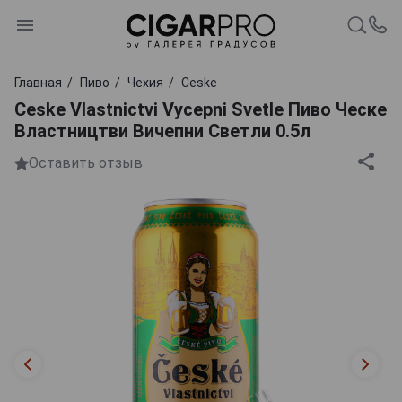
Главная
Пиво
Чехия
Ceske
Ceske Vlastnictvi Vycepni Svetle Пиво Ческе
Властництви Вичепни Светли 0.5л
Оставить отзыв