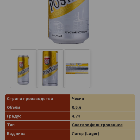
Страна производства
Чехия
Объём
0.5 л
Градус
4.7%
Тип
Светлое фильтрованное
Вид пива
Лагер (Lager)