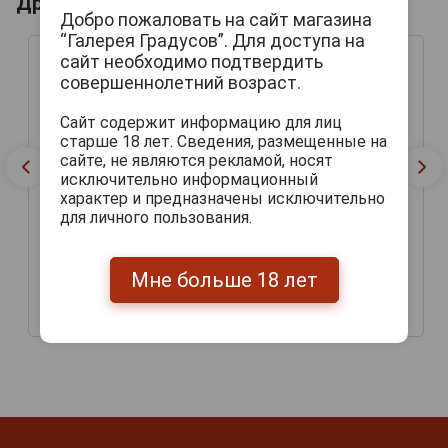
Другие продукты бренда POSTRIZINSKE
Добро пожаловать на сайт магазина
“Галерея Градусов”. Для доступа на
сайт необходимо подтвердить
совершеннолетний возраст.
Сайт содержит информацию для лиц
старше 18 лет. Сведения, размещенные на
сайте, не являются рекламой, носят
исключительно информационный
характер и предназначены исключительно
для личного пользования.
Nymburk Postrizinske
Postrizinske Vycepni
Tmavy Lezak Пиво
Svetle Пиво
Мне больше 18 лет
Пострижинске Лежак
Пострижинске Вичепни
Тмаве 0.5л
Светли 0.5л
224 руб.
180 руб.