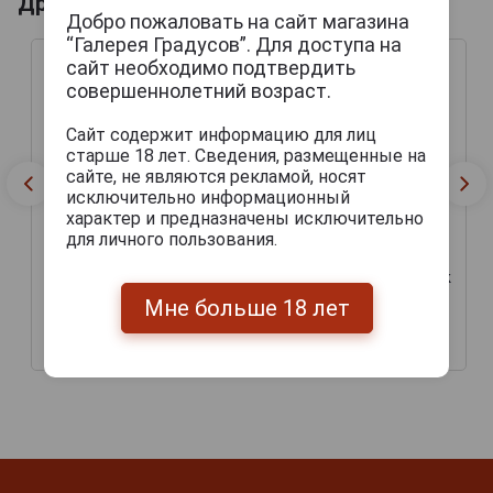
Другие продукты бренда POSTRIZINSKE
Добро пожаловать на сайт магазина
“Галерея Градусов”. Для доступа на
сайт необходимо подтвердить
совершеннолетний возраст.
Сайт содержит информацию для лиц
старше 18 лет. Сведения, размещенные на
сайте, не являются рекламой, носят
исключительно информационный
характер и предназначены исключительно
для личного пользования.
Nymburk Postrizinske
Postrizinske Svetly Lezak
Tmavy Lezak Пиво
Пиво Пострижинске
Мне больше 18 лет
Пострижинске Лежак
Светли Лежак 0.5л
Тмаве 0.5л
224 руб.
180 руб.