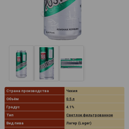
Страна производства
Чехия
Объём
0.5 л
Градус
4.1%
Тип
Светлое фильтрованное
Вид пива
Лагер (Lager)