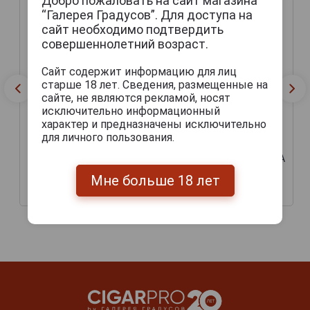
Добро пожаловать на сайт магазина
“Галерея Градусов”. Для доступа на
сайт необходимо подтвердить
совершеннолетний возраст.
Сайт содержит информацию для лиц
старше 18 лет. Сведения, размещенные на
сайте, не являются рекламой, носят
исключительно информационный
характер и предназначены исключительно
для личного пользования.
Rebel Original Premium
Rebel India Pale Ale
Чешское пиво Пиво
Чешское пиво Ребел ИПА
Ребел Оригинал
светлое
Премиум светлое
Мне больше 18 лет
171 руб.
135 руб.